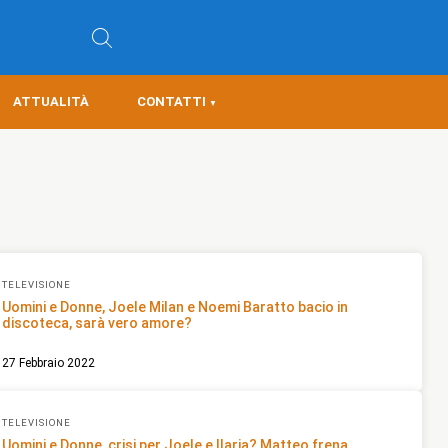
ATTUALITÀ
CONTATTI
TELEVISIONE
Uomini e Donne, Joele Milan e Noemi Baratto bacio in
discoteca, sarà vero amore?
27 Febbraio 2022
TELEVISIONE
Uomini e Donne, crisi per Joele e Ilaria? Matteo frena