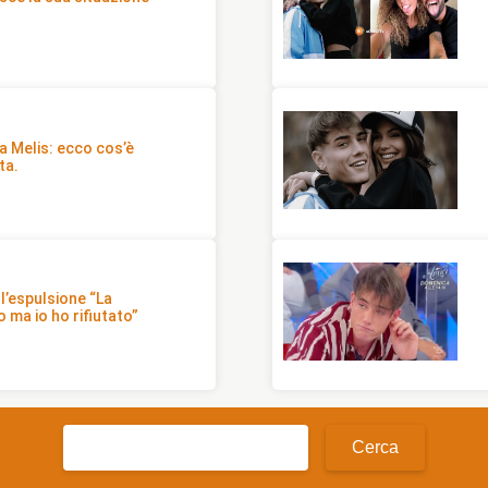
ia Melis: ecco cos’è
ta.
l’espulsione “La
 ma io ho rifiutato”
Ricerca
per: