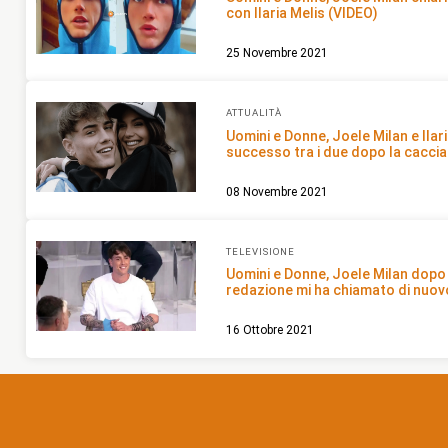
con Ilaria Melis (VIDEO)
25 Novembre 2021
ATTUALITÀ
Uomini e Donne, Joele Milan e Ilar
successo tra i due dopo la caccia
08 Novembre 2021
TELEVISIONE
Uomini e Donne, Joele Milan dopo 
redazione mi ha chiamato di nuovo
16 Ottobre 2021