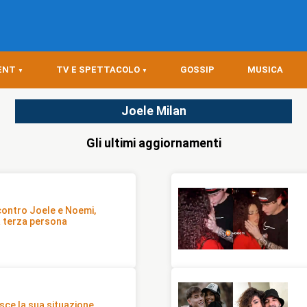
ENT
TV E SPETTACOLO
GOSSIP
MUSICA
Joele Milan
Gli ultimi aggiornamenti
 contro Joele e Noemi,
na terza persona
sce la sua situazione