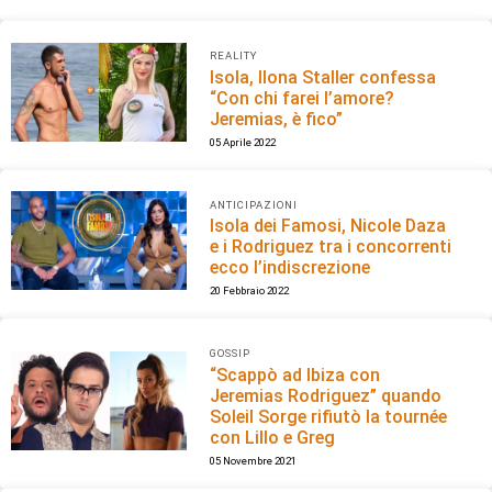
REALITY
Isola, Ilona Staller confessa
“Con chi farei l’amore?
Jeremias, è fico”
05 Aprile 2022
ANTICIPAZIONI
Isola dei Famosi, Nicole Daza
e i Rodriguez tra i concorrenti
ecco l’indiscrezione
20 Febbraio 2022
GOSSIP
“Scappò ad Ibiza con
Jeremias Rodriguez” quando
Soleil Sorge rifiutò la tournée
con Lillo e Greg
05 Novembre 2021