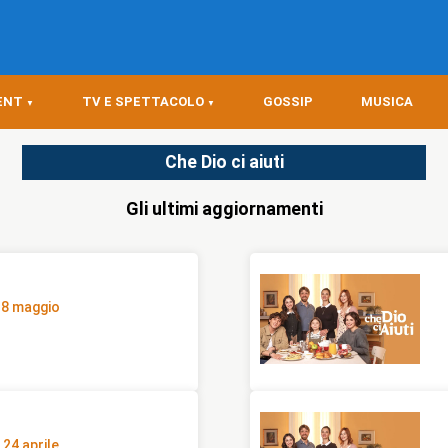
ENT
TV E SPETTACOLO
GOSSIP
MUSICA
Che Dio ci aiuti
Gli ultimi aggiornamenti
l 8 maggio
l 24 aprile