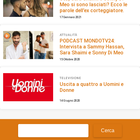
Meo si sono lasciati? Ecco le
parole dell’ex corteggiatore.
17 Gennaio 2021
ATTUALITÀ
PODCAST MONDOTV24:
Intervista a Sammy Hassan,
Sara Shaimi e Sonny Di Meo
15 Ottobre 2020
TELEVISIONE
Uscita a quattro a Uomini e
Donne
14 Giugno 2020
Ricerca
per: