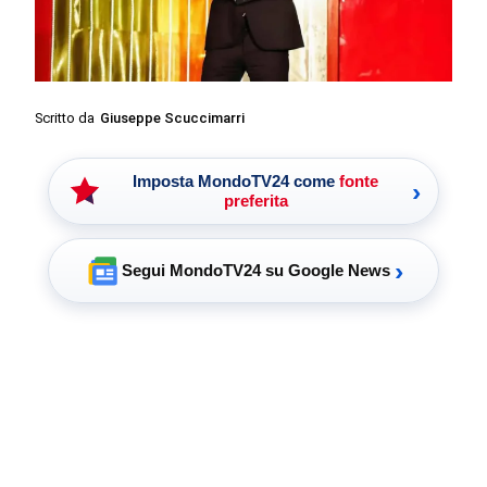
Scritto da
Giuseppe Scuccimarri
Imposta MondoTV24 come
fonte
›
preferita
›
Segui MondoTV24 su Google News