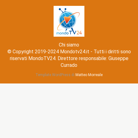
Chi siamo
© Copyright 2019-2024 Mondotv24.it - Tutti i diritti sono
riservati MondoTV24. Direttore responsabile: Giuseppe
Currado
Template WordPress di
Matteo Morreale