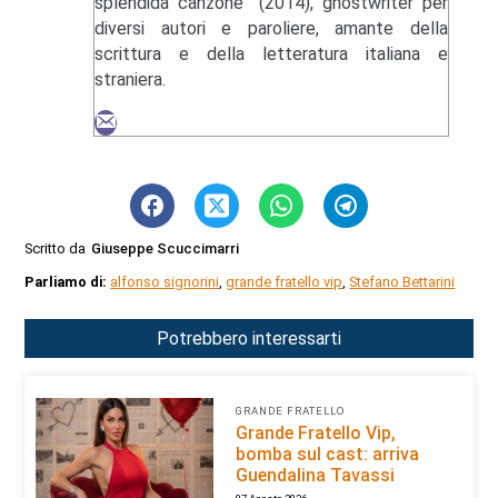
splendida canzone" (2014), ghostwriter per
diversi autori e paroliere, amante della
scrittura e della letteratura italiana e
straniera.
Scritto da
Giuseppe Scuccimarri
Parliamo di:
alfonso signorini
,
grande fratello vip
,
Stefano Bettarini
Potrebbero interessarti
GRANDE FRATELLO
Grande Fratello Vip,
bomba sul cast: arriva
Guendalina Tavassi