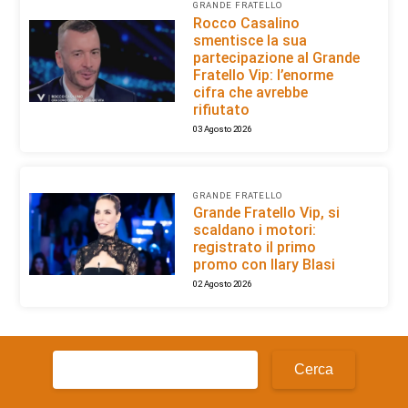
GRANDE FRATELLO
Rocco Casalino
smentisce la sua
partecipazione al Grande
Fratello Vip: l’enorme
cifra che avrebbe
rifiutato
03 Agosto 2026
GRANDE FRATELLO
Grande Fratello Vip, si
scaldano i motori:
registrato il primo
promo con Ilary Blasi
02 Agosto 2026
Ricerca
per: