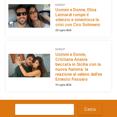
GOSSIP
Uomini e Donne, Elisa
Leonardi rompe il
silenzio e smentisce la
crisi con Ciro Solimeno
22 Luglio 2026
GOSSIP
Uomini e Donne,
Cristiana Anania
beccata in Sicilia con la
nuova fiamma: la
reazione al veleno dell’ex
Ernesto Passaro
19 Luglio 2026
Ricerca
per: