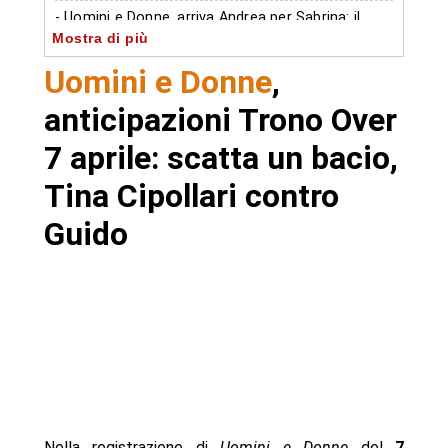
- Uomini e Donne, arriva Andrea per Sabrina: il
Mostra di più
parere di Tina
Uomini e Donne
,
- Discussione accesa tra Alessio Pili Stella e
Valentina
anticipazioni Trono Over
- Uomini e Donne, Trono Over sempre più
7 aprile: scatta un bacio,
infuocato
Tina Cipollari contro
- Autore
Guido
Nella registrazione di
Uomini e Donne
del
7