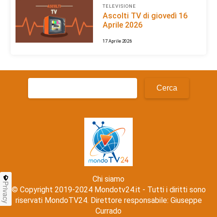
TELEVISIONE
Ascolti TV di giovedì 16
Aprile 2026
17 Aprile 2026
Ricerca
per:
Chi siamo
Privacy
© Copyright 2019-2024 Mondotv24.it - Tutti i diritti sono
riservati MondoTV24. Direttore responsabile: Giuseppe
Currado