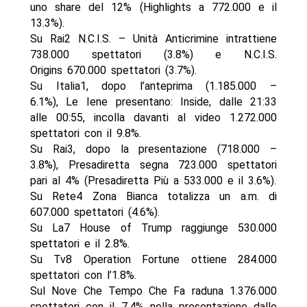
uno share del 12% (Highlights a 772.000 e il
13.3%).
Su Rai2 N.C.I.S. – Unità Anticrimine intrattiene
738.000 spettatori (3.8%) e N.C.I.S.
Origins 670.000 spettatori (3.7%).
Su Italia1, dopo l’anteprima (1.185.000 –
6.1%), Le Iene presentano: Inside, dalle 21:33
alle 00:55, incolla davanti al video 1.272.000
spettatori con il 9.8%.
Su Rai3, dopo la presentazione (718.000 –
3.8%), Presadiretta segna 723.000 spettatori
pari al 4% (Presadiretta Più a 533.000 e il 3.6%).
Su Rete4 Zona Bianca totalizza un a.m. di
607.000 spettatori (4.6%).
Su La7 House of Trump raggiunge 530.000
spettatori e il 2.8%.
Su Tv8 Operation Fortune ottiene 284.000
spettatori con l’1.8%.
Sul Nove Che Tempo Che Fa raduna 1.376.000
spettatori con il 7.4% nella presentazione dalle