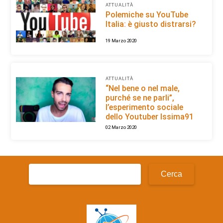
ATTUALITÀ
Polemiche su YouTube
Italia: è giusto distrarsi?
19 Marzo 2020
ATTUALITÀ
“Nel bene o nel male,
purché se ne parli”,
l’esperimento sociale
dello Youtuber Issima91
02 Marzo 2020
Ricerca
per: