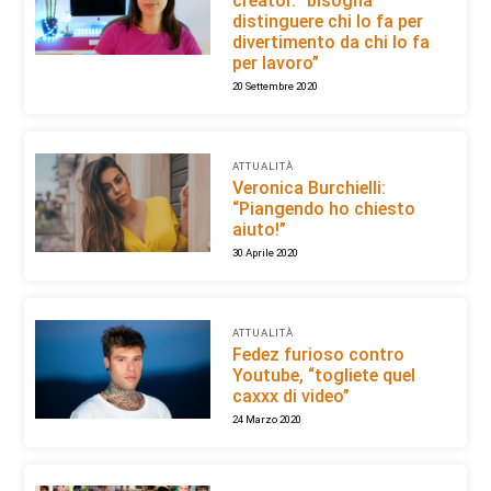
creator. “bisogna
distinguere chi lo fa per
divertimento da chi lo fa
per lavoro”
20 Settembre 2020
ATTUALITÀ
Veronica Burchielli:
“Piangendo ho chiesto
aiuto!”
30 Aprile 2020
ATTUALITÀ
Fedez furioso contro
Youtube, “togliete quel
caxxx di video”
24 Marzo 2020