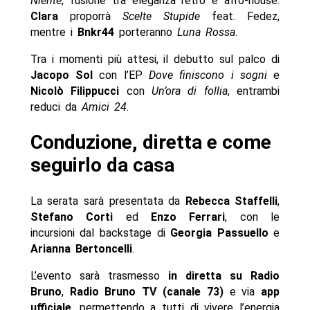
Niente
, fusione tra eleganza retrò e afro-house.
Clara
proporrà
Scelte Stupide
feat. Fedez,
mentre i
Bnkr44
porteranno
Luna Rossa
.
Tra i momenti più attesi, il debutto sul palco di
Jacopo Sol
con l’EP
Dove finiscono i sogni
e
Nicolò Filippucci
con
Un’ora di follia
, entrambi
reduci da
Amici 24
.
Conduzione, diretta e come
seguirlo da casa
La serata sarà presentata da
Rebecca Staffelli
,
Stefano Corti
ed
Enzo Ferrari
, con le
incursioni dal backstage di
Georgia Passuello
e
Arianna Bertoncelli
.
L’evento sarà trasmesso
in diretta su Radio
Bruno
,
Radio Bruno TV (canale 73)
e via
app
ufficiale
, permettendo a tutti di vivere l’energia