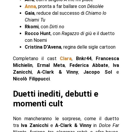
Anna
, pronta a far ballare con
Désolée
Gaia
, reduce dal successo di
Chiamo Io
Chiami Tu
Rkomi
, con
Dirti no
Rocco Hunt
, con
Ragazzo di giù
e il duetto
con Noemi
Cristina D’Avena
, regina delle sigle cartoon
Completano il cast
Clara
,
Bnkr44
,
Francesca
Michielin
,
Ermal Meta
,
Federica Abbate
,
Iva
Zanicchi
,
A-Clark & Vinny
,
Jacopo Sol
e
Nicolò Filippucci
.
Duetti inediti, debutti e
momenti cult
Non mancheranno le sorprese, come il duetto
tra
Iva Zanicchi
e
A-Clark & Vinny
in
Dolce Far