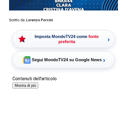
Scritto da
Lorenzo Porcini
Imposta MondoTV24 come
fonte
›
preferita
›
Segui MondoTV24 su Google News
Contenuti dell'articolo
Mostra di più