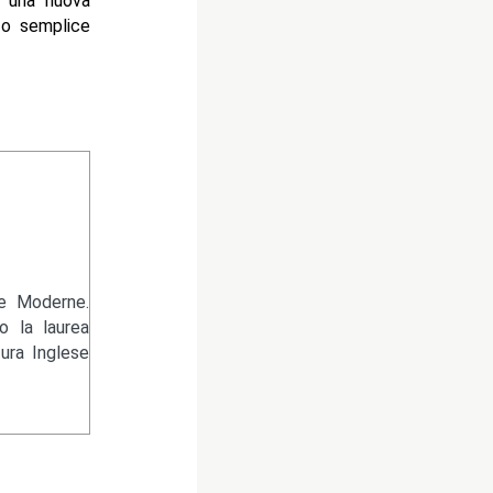
e una nuova
à o semplice
re Moderne.
 la laurea
tura Inglese