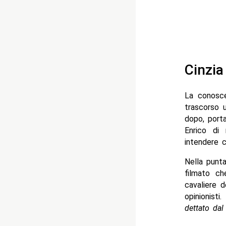
Cinzia
La conosc
trascorso u
dopo, porta
Enrico di
intendere c
Nella punt
filmato ch
cavaliere d
opinionisti
dettato dal