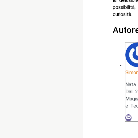
la delusio
possibilità
curiosità.
Autor
Simon
Nata 
Dal 2
Magis
e Ted