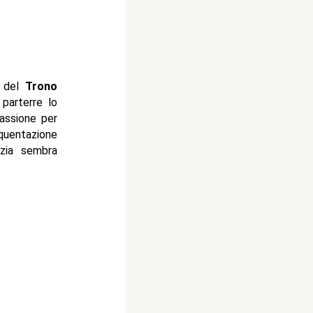
e del
Trono
 parterre lo
assione per
equentazione
nzia sembra