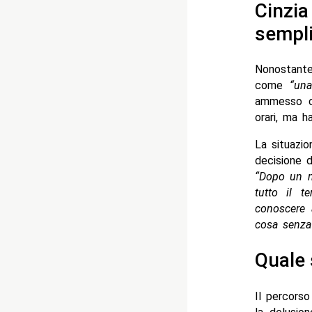
Cinzia
sempli
Nonostante
come
“una
ammesso che
orari, ma h
La situazi
decisione d
“Dopo un m
tutto il t
conoscere 
cosa senza
Quale 
Il percors