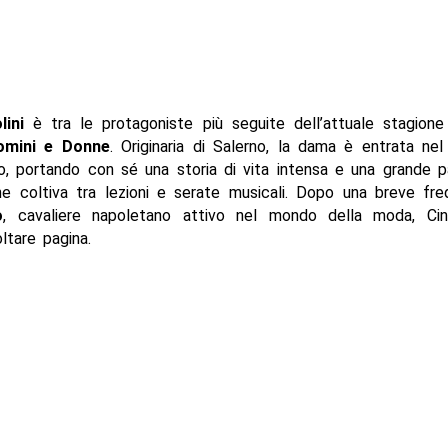
lini
è tra le protagoniste più seguite dell’attuale stagion
omini e Donne
. Originaria di Salerno, la dama è entrata nel
o, portando con sé una storia di vita intensa e una grande p
he coltiva tra lezioni e serate musicali. Dopo una breve fr
o
, cavaliere napoletano attivo nel mondo della moda, Ci
ltare pagina.