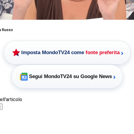
a Russo
›
Imposta MondoTV24 come
fonte preferita
›
Segui MondoTV24 su Google News
ll'articolo
ù