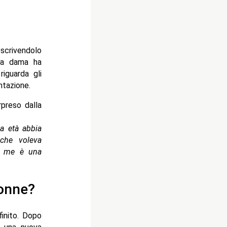
scrivendolo
La dama ha
riguarda gli
tazione.
preso dalla
a età abbia
 che voleva
er me è una
Donne?
inito. Dopo