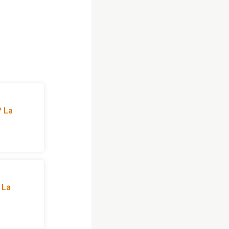
? La
? La