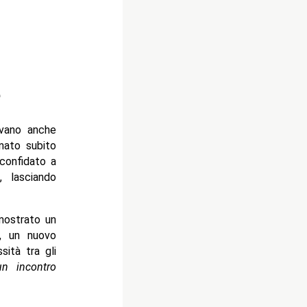
e
vano anche
inato subito
 confidato a
 lasciando
ostrato un
, un nuovo
sità tra gli
n incontro