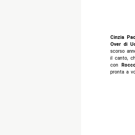
Cinzia Pao
Over di U
scorso ann
il canto, c
con
Rocc
pronta a vo