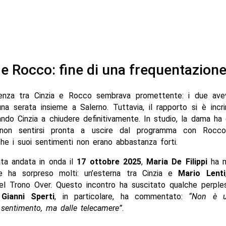
 e Rocco: fine di una frequentazion
enza tra Cinzia e Rocco sembrava promettente: i due ave
na serata insieme a Salerno. Tuttavia, il rapporto si è incr
ndo Cinzia a chiudere definitivamente. In studio, la dama ha
 non sentirsi pronta a uscire dal programma con Rocco,
he i suoi sentimenti non erano abbastanza forti.
ata andata in onda il
17 ottobre 2025
,
Maria De Filippi
ha m
e ha sorpreso molti: un’esterna tra Cinzia e
Mario Lenti
el Trono Over. Questo incontro ha suscitato qualche perples
.
Gianni Sperti
, in particolare, ha commentato:
“Non è u
 sentimento, ma dalle telecamere”
.