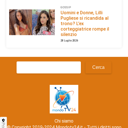
GOSSIP
Uomini e Donne, Lilli
Pugliese si ricandida al
trono? L’ex
corteggiatrice rompe il
silenzio
28 Luglio 2026
Ricerca
per:
Chi siamo
© Copyright 2019-2024 Mondotv24.it - Tutti i diritti sono