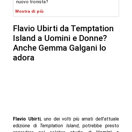
nuovo tronista?
Mostra di più
-- I rumor su Flavio: Gemma Galgani colpita dal
fascino del tentatore
Flavio Ubirti da Temptation
-- Flavio Ubirti sul trono? Tutto dipenderà da
Temptation Island
Island a Uomini e Donne?
- Autore
Anche Gemma Galgani lo
adora
Flavio Ubirti
, uno dei volti più amati dell’attuale
edizione di
Temptation Island
, potrebbe presto