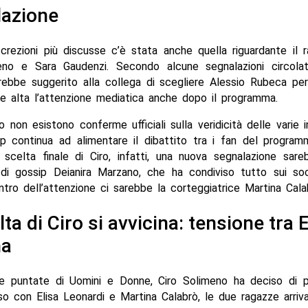
lazione
screzioni più discusse c’è stata anche quella riguardante il 
eno e Sara Gaudenzi. Secondo alcune segnalazioni circolate
rebbe suggerito alla collega di scegliere Alessio Rubeca pe
e alta l’attenzione mediatica anche dopo il programma.
non esistono conferme ufficiali sulla veridicità delle varie in
ip continua ad alimentare il dibattito tra i fan del program
a scelta finale di Ciro, infatti, una nuova segnalazione sare
a di gossip Deianira Marzano, che ha condiviso tutto sui soc
ntro dell’attenzione ci sarebbe la corteggiatrice Martina Cala
ta di Ciro si avvicina: tensione tra E
na
me puntate di Uomini e Donne, Ciro Solimeno ha deciso di pr
o con Elisa Leonardi e Martina Calabrò, le due ragazze arriva