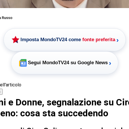
a Russo
›
Imposta MondoTV24 come
fonte preferita
›
Segui MondoTV24 su Google News
ll'articolo
ù
i e Donne, segnalazione su Cir
eno: cosa sta succedendo