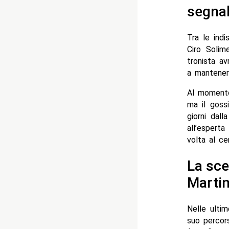
segna
Tra le indi
Ciro Solim
tronista av
a mantener
Al momento 
ma il goss
giorni dall
all’espert
volta al ce
La scel
Marti
Nelle ulti
suo percors