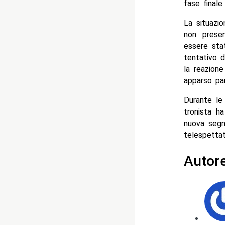
fase finale
La situazi
non presen
essere stat
tentativo d
la reazion
apparso pa
Durante le 
tronista ha
nuova segn
telespettat
Autor