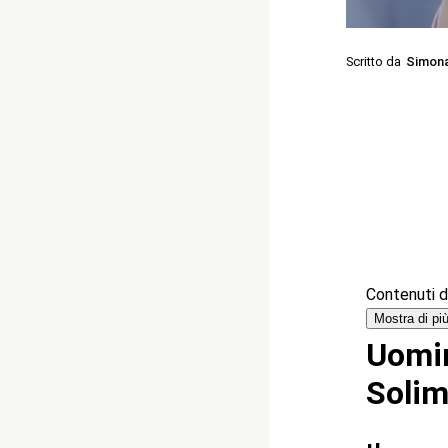
Scritto da
Simon
Contenuti de
Mostra di pi
Uomin
Solim