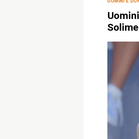
UOMINI E DO
Uomini
Solime