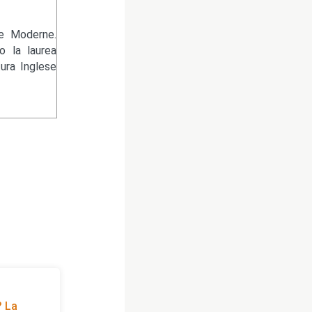
re Moderne.
 la laurea
tura Inglese
? La