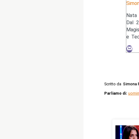
Simon
Nata 
Dal 2
Magis
e Ted
Scritto da
Simona 
Parliamo di:
uomin