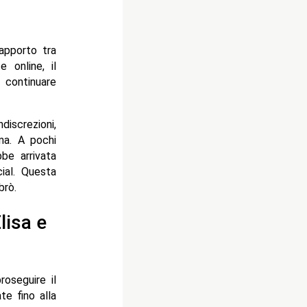
rapporto tra
 online, il
r continuare
discrezioni,
ma. A pochi
bbe arrivata
ial. Questa
brò.
lisa e
oseguire il
te fino alla