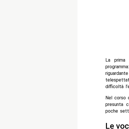
La prima 
programma:
riguardant
telespetta
difficoltà 
Nel corso d
presunta c
poche sett
Le voc