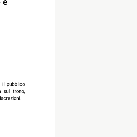
 e
 il pubblico
a sul trono,
screzioni.