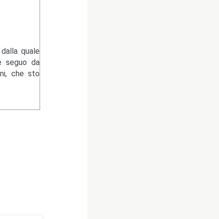
dalla quale
he seguo da
ni, che sto