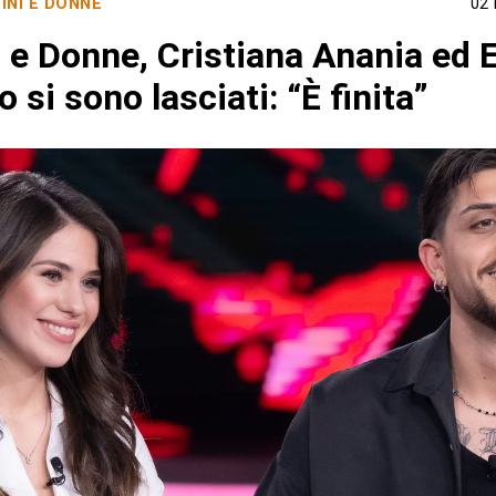
INI E DONNE
02
 e Donne, Cristiana Anania ed 
 si sono lasciati: “È finita”