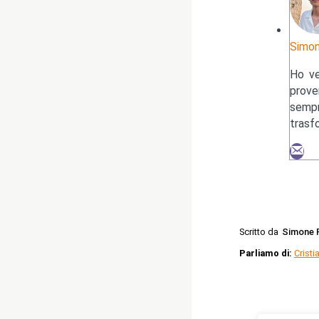
Simon
Ho ve
prove
sempr
trasf
Scritto da
Simone F
Parliamo di:
Cristi