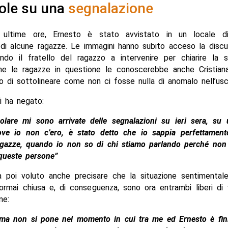
ole su una
segnalazione
 ultime ore, Ernesto è stato avvistato in un locale di
di alcune ragazze. Le immagini hanno subito acceso la discus
endo il fratello del ragazzo a intervenire per chiarire la s
he le ragazze in questione le conoscerebbe anche Cristian
o di sottolineare come non ci fosse nulla di anomalo nell’usci
ei ha negato:
colare mi sono arrivate delle segnalazioni su ieri sera, su 
ove io non c’ero, è stato detto che io sappia perfettament
gazze, quando io non so di chi stiamo parlando perché non 
queste persone”
ha poi voluto anche precisare che la situazione sentimentale
ormai chiusa e, di conseguenza, sono ora entrambi liberi di 
ne:
ema non si pone nel momento in cui tra me ed Ernesto è fini