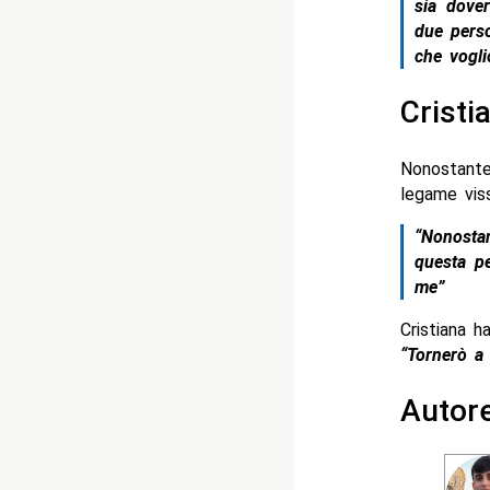
sia dove
due pers
che vogli
Cristi
Nonostant
legame vis
“Nonostan
questa p
me”
Cristiana h
“Tornerò a 
Autor