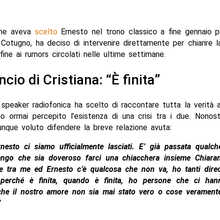
 che aveva
scelto
Ernesto nel trono classico a fine gennaio p
Cotugno, ha deciso di intervenire direttamente per chiarire l
ine ai rumors circolati nelle ultime settimane.
cio di Cristiana: “È finita”
speaker radiofonica ha scelto di raccontare tutta la verità a
o ormai percepito l’esistenza di una crisi tra i due. Nonost
nque voluto difendere la breve relazione avuta:
nesto ci siamo ufficialmente lasciati. E’ già passata qualch
tengo che sia doveroso farci una chiacchera insieme Chiara
e tra me ed Ernesto c’è qualcosa che non va, ho tanti direc
 perché è finita, quando è finita, ho persone che ci hann
che il nostro amore non sia mai stato vero o cose verament
”