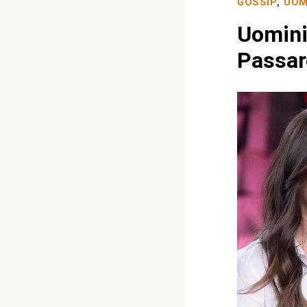
GOSSIP
,
UOM
Uomini
Passaro