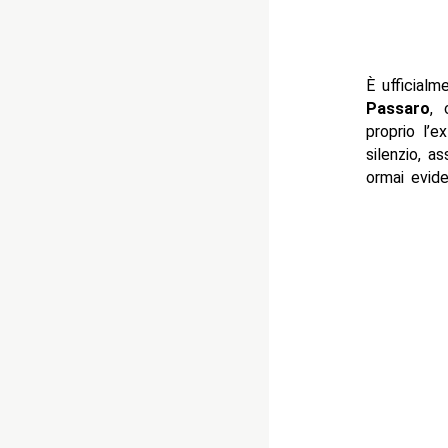
È ufficialm
Passaro
, 
proprio l’e
silenzio, a
ormai evide