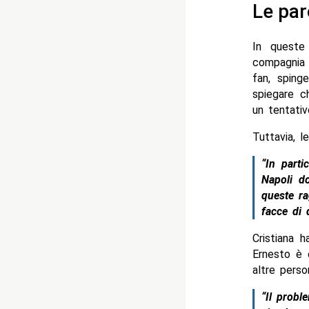
Le par
In queste
compagnia 
fan, sping
spiegare c
un tentativ
Tuttavia, l
“In parti
Napoli d
queste ra
facce di 
Cristiana 
Ernesto è 
altre perso
“Il probl