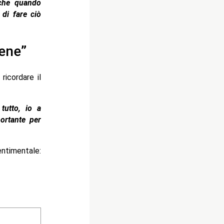
 che quando
di fare ciò
bene”
ricordare il
tutto, io a
ortante per
entimentale: