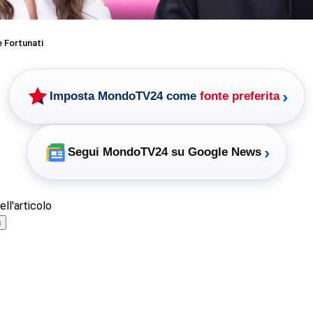
 Fortunati
›
Imposta MondoTV24 come
fonte preferita
›
Segui MondoTV24 su Google News
ll'articolo
ù