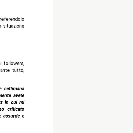
referendolo
a situazione
i followers,
ante tutto,
e settimana
mente avete
t in cui mi
o criticato
e assurde e