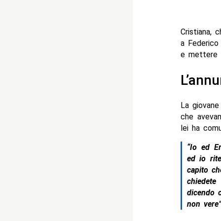
Cristiana,
a Federico 
e mettere f
L’annun
La giovane 
che avevan
lei ha comu
“Io ed Er
ed io ri
capito ch
chiedete
dicendo 
non vere