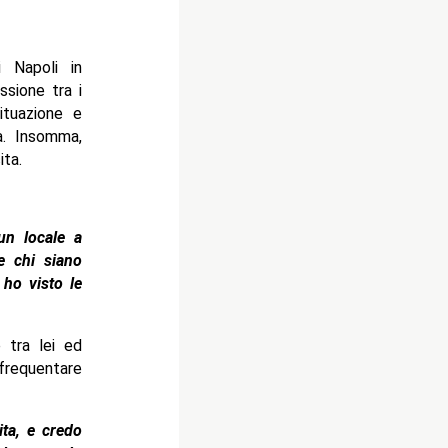
 Napoli in
sione tra i
ituazione e
a. Insomma,
ta.
un locale a
e chi siano
ho visto le
 tra lei ed
frequentare
ta, e credo