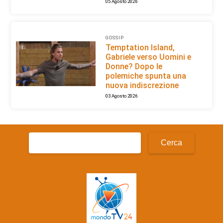
05 Agosto 2026
GOSSIP
Temptation Island,
Gabriele verso Uomini e
Donne? Dopo le
polemiche spunta una
nuova indiscrezione
03 Agosto 2026
Ricerca
per: