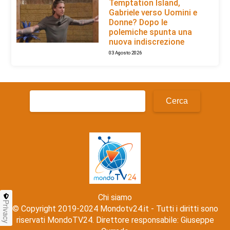
Temptation Island,
Gabriele verso Uomini e
Donne? Dopo le
polemiche spunta una
nuova indiscrezione
03 Agosto 2026
Ricerca
per:
Chi siamo
Privacy
© Copyright 2019-2024 Mondotv24.it - Tutti i diritti sono
riservati MondoTV24. Direttore responsabile: Giuseppe