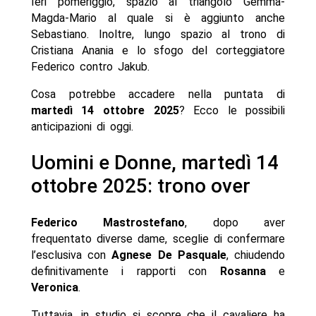
Ieri pomeriggio, spazio al triangolo Gemma-
Magda-Mario al quale si è aggiunto anche
Sebastiano. Inoltre, lungo spazio al trono di
Cristiana Anania e lo sfogo del corteggiatore
Federico contro Jakub.
Cosa potrebbe accadere
nella puntata di
martedì 14 ottobre 2025
? Ecco le possibili
anticipazioni di oggi.
Uomini e Donne, martedì 14
ottobre 2025: trono over
Federico Mastrostefano
, dopo aver
frequentato diverse dame, sceglie di confermare
l’esclusiva con
Agnese De Pasquale
, chiudendo
definitivamente i rapporti con
Rosanna
e
Veronica
.
Tuttavia, in studio si scopre che il cavaliere ha