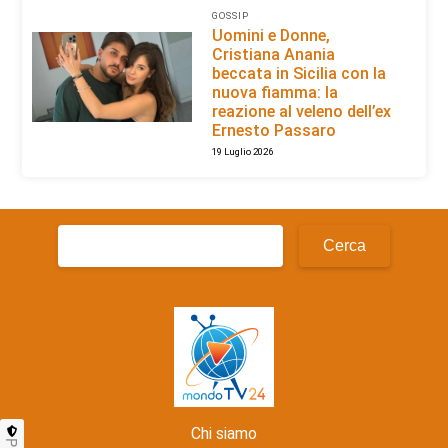
GOSSIP
Uomini e Donne,
Cristiana Anania
beccata in Sicilia con la
nuova fiamma: la
reazione al veleno dell’ex
Ernesto Passaro
19 Luglio 2026
Ricerca
per:
Chi siamo