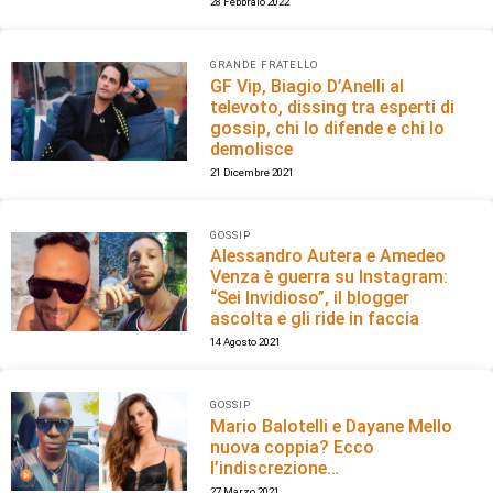
28 Febbraio 2022
GRANDE FRATELLO
GF Vip, Biagio D’Anelli al
televoto, dissing tra esperti di
gossip, chi lo difende e chi lo
demolisce
21 Dicembre 2021
GOSSIP
Alessandro Autera e Amedeo
Venza è guerra su Instagram:
“Sei Invidioso”, il blogger
ascolta e gli ride in faccia
14 Agosto 2021
GOSSIP
Mario Balotelli e Dayane Mello
nuova coppia? Ecco
l’indiscrezione…
27 Marzo 2021