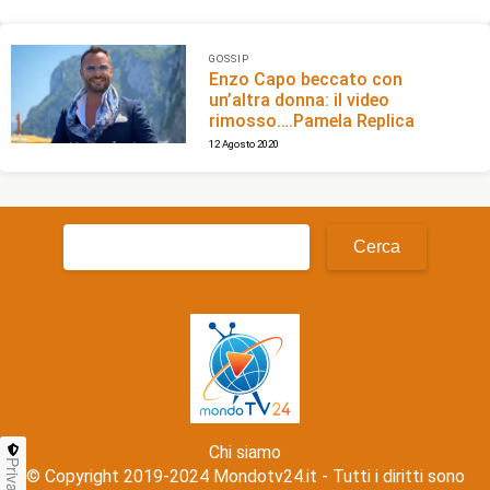
GOSSIP
Enzo Capo beccato con
un’altra donna: il video
rimosso….Pamela Replica
12 Agosto 2020
Ricerca
per:
Chi siamo
Privacy
© Copyright 2019-2024 Mondotv24.it - Tutti i diritti sono