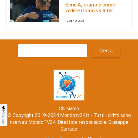
Serie A, orario e come
vedere Como vs Inter
12 Aprile 2026
Ricerca
per:
Chi siamo
Privacy
© Copyright 2019-2024 Mondotv24.it - Tutti i diritti sono
riservati MondoTV24. Direttore responsabile: Giuseppe
Currado