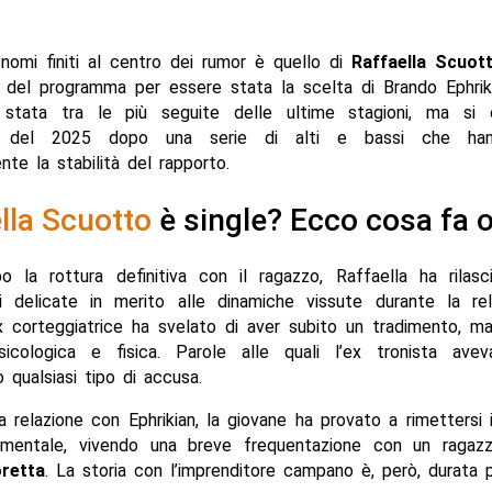
 nomi finiti al centro dei rumor è quello di
Raffaella Scuot
o del programma per essere stata la scelta di Brando Ephriki
 stata tra le più seguite delle ultime stagioni, ma si
te del 2025 dopo una serie di alti e bassi che ha
ente la stabilità del rapporto.
lla Scuotto
è single? Ecco cosa fa 
o la rottura definitiva con il ragazzo, Raffaella ha rilasc
oni delicate in merito alle dinamiche vissute durante la re
ex corteggiatrice ha svelato di aver subito un tradimento, m
sicologica e fisica. Parole alle quali l’ex tronista avev
 qualsiasi tipo di accusa.
la relazione con Ephrikian, la giovane ha provato a rimettersi 
imentale, vivendo una breve frequentazione con un raga
retta
. La storia con l’imprenditore campano è, però, durata 