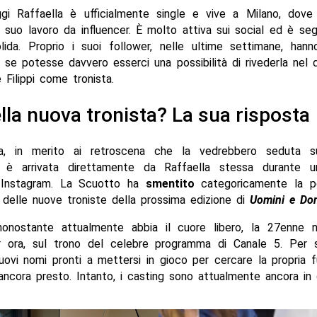
gi Raffaella è ufficialmente single e vive a Milano, dove
l suo lavoro da influencer. È molto attiva sui social ed è se
lida. Proprio i suoi follower, nelle ultime settimane, hanno
se potesse davvero esserci una possibilità di rivederla nel
 Filippi come tronista.
lla nuova tronista? La sua risposta
ta, in merito ai retroscena che la vedrebbero seduta s
, è arrivata direttamente da Raffaella stessa durante u
 Instagram. La Scuotto ha
smentito
categoricamente la pos
 delle nuove troniste della prossima edizione di
Uomini e Do
nonostante attualmente abbia il cuore libero, la 27enne n
 ora, sul trono del celebre programma di Canale 5. Per s
uovi nomi pronti a mettersi in gioco per cercare la propria 
ncora presto. Intanto, i casting sono attualmente ancora in 