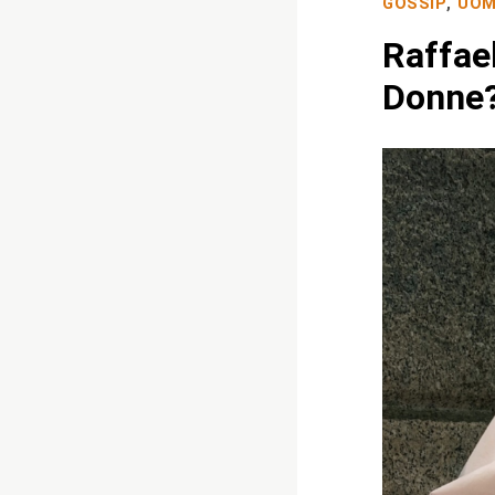
GOSSIP
,
UOM
Raffae
Donne?