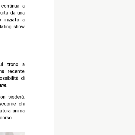
 continua a
guita da una
 iniziato a
 dating show
ul trono a
na recente
sibilità di
nne
.
on siederà,
coprire chi
futura anima
corso.