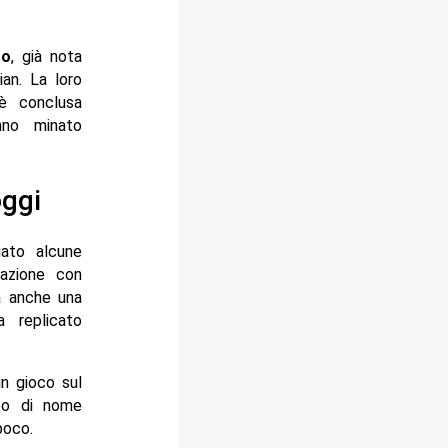
to
, già nota
an. La loro
 è conclusa
nno minato
oggi
iato alcune
lazione con
a anche una
a replicato
in gioco sul
zzo di nome
poco.