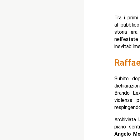
Tra i primi
al pubblic
storia era
nell’esta
inevitabilm
Raffae
Subito dop
dichiarazi
Brando. L’
violenza p
respingendo
Archiviata 
piano sent
Angelo Mo