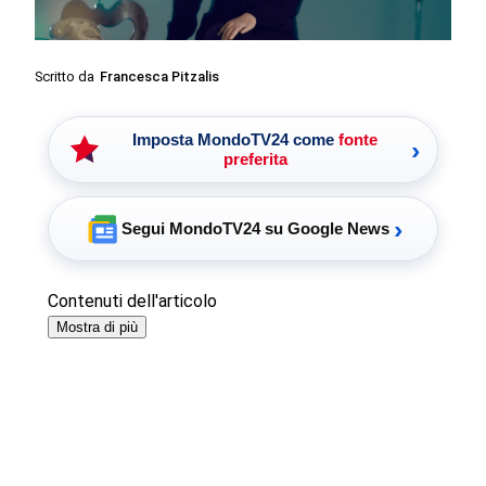
Scritto da
Francesca Pitzalis
Imposta MondoTV24 come
fonte
›
preferita
›
Segui MondoTV24 su Google News
Contenuti dell'articolo
Mostra di più