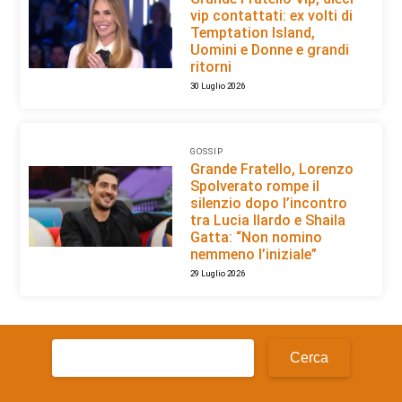
vip contattati: ex volti di
Temptation Island,
Uomini e Donne e grandi
ritorni
30 Luglio 2026
GOSSIP
Grande Fratello, Lorenzo
Spolverato rompe il
silenzio dopo l’incontro
tra Lucia Ilardo e Shaila
Gatta: “Non nomino
nemmeno l’iniziale”
29 Luglio 2026
Ricerca
per: