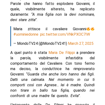
Parole che hanno fatto esplodere Giovanni, il
quale, visibilmente alterato, ha replicato
duramente:
“A mia figlia non la devi nominare,
devi stare zitta”
.
Maria zittisce il cavaliere Giovanni
#uominiedonne
pic.twitter.com/VNkPXOC7IW
— MondoTV24 (@MondoTV241)
March 27, 2025
A quel punto è stata
Maria De Filippi
a prendere
la parola, visibilmente infastidita dal
comportamento del Cavaliere. Con tono fermo
ma deciso, la conduttrice ha rimproverato
Giovanni: “
Guarda che anche loro hanno dei figli.
Datti una calmata. Nel momento in cui ti
comporti così con Agnese… lei è madre. Quindi
non tirare in ballo tua figlia, quando nei
confronti di una madre fai questo. Evita”
.
L’intervento della De Filippi ha ricevuto il