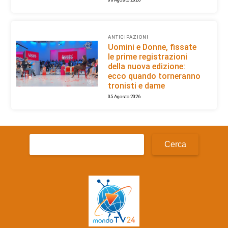
ANTICIPAZIONI
Uomini e Donne, fissate
le prime registrazioni
della nuova edizione:
ecco quando torneranno
tronisti e dame
05 Agosto 2026
Ricerca
per: