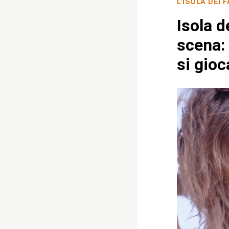
L'ISOLA DEI 
Isola d
scena:
si gioc