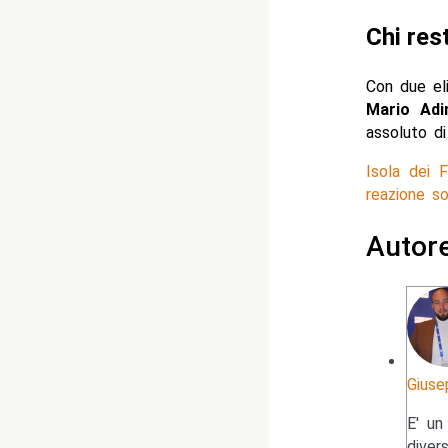
Chi rest
Con due eli
Mario Adin
assoluto di
Isola dei 
reazione so
Autor
Giuse
E' un
diver