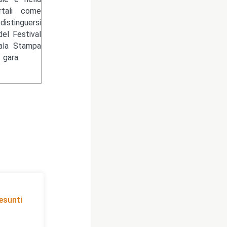
rtali come
stinguersi
del Festival
Sala Stampa
 gara.
esunti