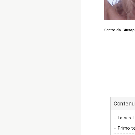
Scritto da
Giusep
Contenuti
-- La sera
-- Primo t