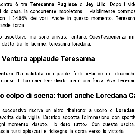
scontro è tra
Teresanna Pugliese
e
Jey Lillo
. Dopo i vi
i da casa, la concorrente napoletana – visibilmente commo
con il 34,86% dei voti. Anche in questo momento, Teresan
ande forza.
 aspettavo, ma sono arrivata lontano. Quest’esperienza mi 
 detto tra le lacrime, teresanna loredana.
 Ventura applaude Teresanna
ntura
l’ha salutata con parole forti: «Hai creato dinamiche
cinese. Il tuo carattere divide, ma è una forza. Viva
Teresa
 colpo di scena: fuori anche Loredana C
o successivo riserva un altro ribaltone: a uscire è
Loredan
avorita della vigilia. L’attrice accetta l’eliminazione con sporti
ni momento vissuto. Ho dato tutto». Con questa uscita,
scia tutti spiazzati e ridisegna la corsa verso la vittoria.