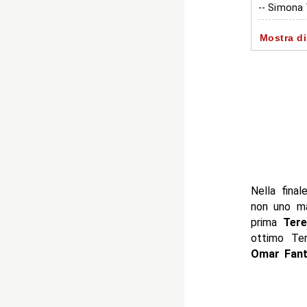
-- Simona
-- Secondo
Mostra di
-- Chi rest
- Autore
Nella fina
non uno ma
prima
Tere
ottimo Ter
Omar Fant