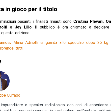
a in gioco per il titolo
minazioni pesanti, i finalisti rimasti sono
Cristina Plevani
,
Om
olfi
e
Jey Lillo
. Il pubblico è ora chiamato a decidere i
 questa edizione.
Famosi, Mario Adinolfi si guarda allo specchio dopo 26 kg 
rprende tutti
e
ppe Currado
 imprenditore e speaker radiofonico con anni di esperienza 
si settori, specializzandosi in particolare nell’ambito editor