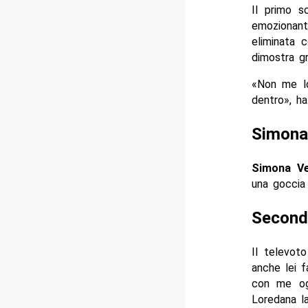
Il primo 
emozionant
eliminata 
dimostra gr
«Non me lo
dentro», ha
Simona
Simona Ve
una goccia 
Secondo
Il televot
anche lei f
con me og
Loredana la