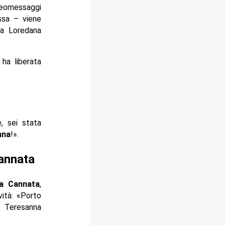
deomessaggi
ssa – viene
na Loredana
ha liberata
, sei stata
nna
!».
annata
a Cannata
,
vità: «Porto
 Teresanna