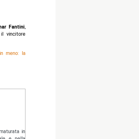
ar Fantini
,
l vincitore
in meno: la
maturata in
iale e nella