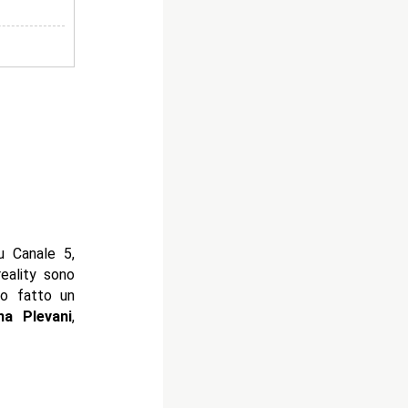
u Canale 5,
eality sono
o fatto un
ina Plevani
,