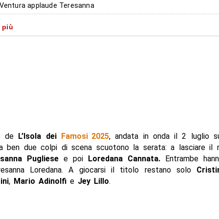
 Ventura applaude Teresanna
 colpo di scena: fuori anche Loredana Cannata
 più
a in gioco per il titolo
le de
L’Isola dei
Famosi 2025
, andata in onda il 2 luglio s
 ben due colpi di scena scuotono la serata: a lasciare il r
sanna Pugliese
e poi
Loredana Cannata.
Entrambe hann
esanna Loredana. A giocarsi il titolo restano solo
Crist
ini
,
Mario Adinolfi
e
Jey Lillo
.