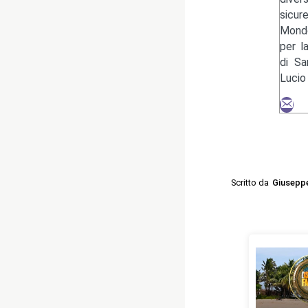
sicu
Mondo
per l
di Sa
Lucio
Scritto da
Giusepp