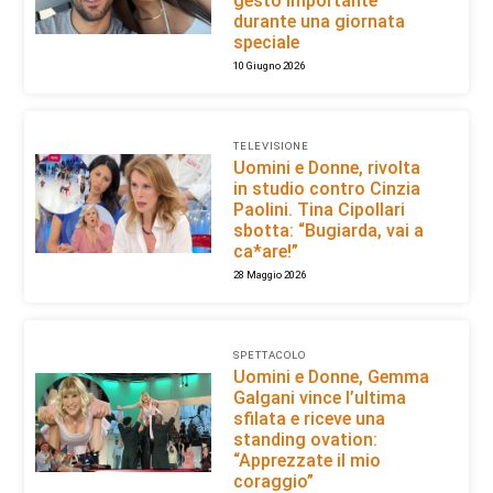
gesto importante
durante una giornata
speciale
10 Giugno 2026
TELEVISIONE
Uomini e Donne, rivolta
in studio contro Cinzia
Paolini. Tina Cipollari
sbotta: “Bugiarda, vai a
ca*are!”
28 Maggio 2026
SPETTACOLO
Uomini e Donne, Gemma
Galgani vince l’ultima
sfilata e riceve una
standing ovation:
“Apprezzate il mio
coraggio”