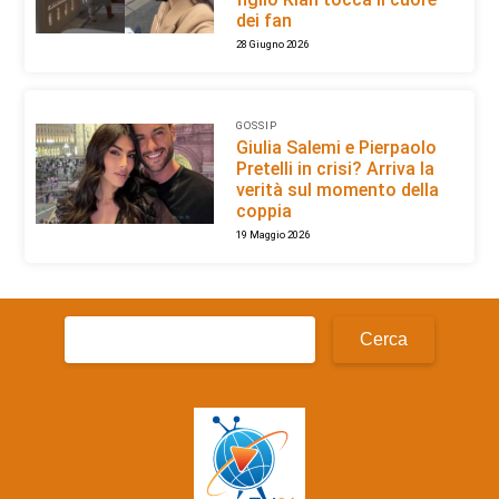
dei fan
28 Giugno 2026
GOSSIP
Giulia Salemi e Pierpaolo
Pretelli in crisi? Arriva la
verità sul momento della
coppia
19 Maggio 2026
Ricerca
per: