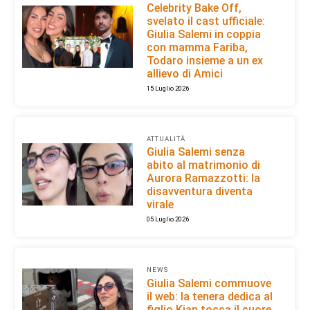
Celebrity Bake Off,
svelato il cast ufficiale:
Giulia Salemi in coppia
con mamma Fariba,
Todaro insieme a un ex
allievo di Amici
15 Luglio 2026
ATTUALITÀ
Giulia Salemi senza
abito al matrimonio di
Aurora Ramazzotti: la
disavventura diventa
virale
05 Luglio 2026
NEWS
Giulia Salemi commuove
il web: la tenera dedica al
figlio Kian tocca il cuore