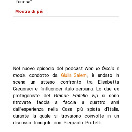
furiosa”
Mostra di più
-- Giulia Salemi ironizza: “Se mi sposo con
Pierpaolo, sarai testimone”
-- Gregoraci: “Un’amica mi ha tradita con Briatore,
non l’ho mai perdonata”
- Autore
Nel nuovo episodio del podcast
Non lo faccio x
moda
, condotto da
Giulia Salemi
, è andato in
scena un atteso confronto tra Elisabetta
Gregoraci e l’influencer italo-persiana. Le due ex
protagoniste del
Grande Fratello Vip
si sono
ritrovate faccia a faccia a quattro anni
dall’esperienza nella Casa più spiata d’Italia,
durante la quale si trovarono coinvolte in un
discusso triangolo con Pierpaolo Pretelli.