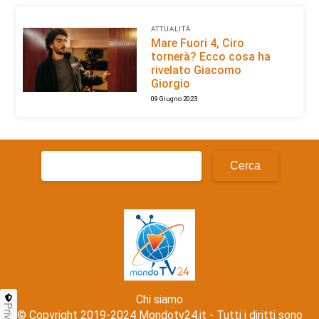
ATTUALITÀ
Mare Fuori 4, Ciro
tornerà? Ecco cosa ha
rivelato Giacomo
Giorgio
09 Giugno 2023
Ricerca
per:
Chi siamo
© Copyright 2019-2024 Mondotv24.it - Tutti i diritti sono