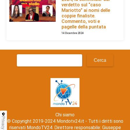
verdetto sul “caso
Mariotto” ai nomi delle
coppie finaliste.
Commento, voti e
pagelle della puntata
14 Dicembre 2024
Ricerca
per:
Chi siamo
Privacy
© Copyright 2019-2024 Mondotv24.it - Tutti i diritti sono
riservati MondoTV24. Direttore responsabile: Giuseppe