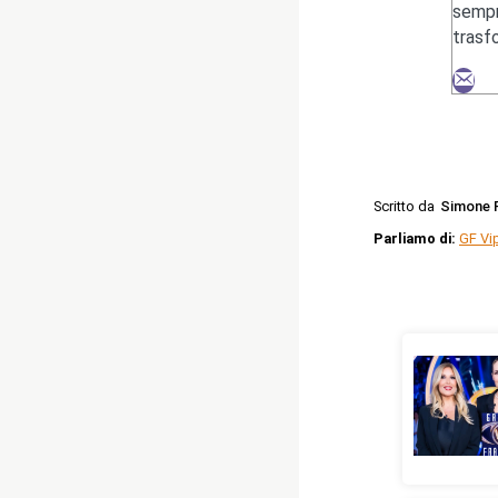
sempr
trasf
Scritto da
Simone F
Parliamo di:
GF Vi