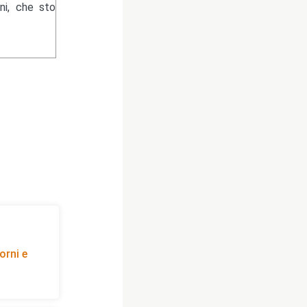
ni, che sto
orni e