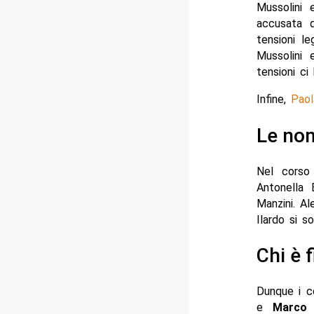
Mussolini 
accusata d
tensioni le
Mussolini 
tensioni ci
Infine,
Paol
Le no
Nel corso 
Antonella 
Manzini. Al
Ilardo si s
Chi è f
Dunque i co
e
Marco 