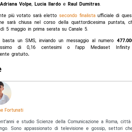
Adriana Volpe
,
Lucia
Ilardo
e
Raul
Dumitras
.
ente più votato sarà eletto
secondo finalista
ufficiale di ques
ne sarà chiusa nel corso della quattordicesima puntata, c
dì 5 maggio in prima serata su Canale 5.
e basta un SMS, inviando un messaggio al numero
477.0
ssimo di 0,16 centesimi o l’app Mediaset Infinit
nte gratuito
.
e
e Fortunati
nt'anni e studio Scienze della Comunicazione a Roma, città 
ngo. Sono appassionato di televisione e gossip, settori c