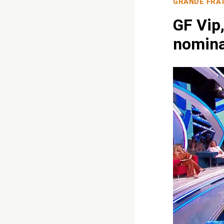
GRANDE FRA
GF Vip,
nomina