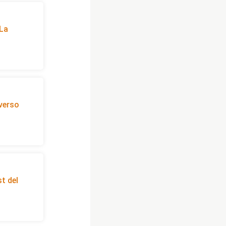
 La
 verso
t del