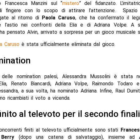
e Francesca Manzini sul “
mistero
” del fidanzato. L’imitatr
i fingere con lo scopo di attirare l’attenzione. Spazio
gate al ritorno di
Paola Caruso
, che ha confermato il le
e l’astio nei confronti della Elia e di Adriana Volpe. A 
 ha pensato Alvin, arrivato a sorpresa per un gioco musicale s
a Caruso
è stata ufficialmente eliminata dal gioco.
mination
delle nomination palesi, Alessandra Mussolini è stata 
Elia, Renato Biancardi, Adriana Volpe, Raimondo Todaro 
essandra, a sua volta, ha nominato Adriana. Infine, Raul Dumi
ono ricambiati il voto a vicenda.
inito al televoto per il secondo final
ncorrenti finiti al televoto ufficialmente sono stati
Frances
Berry
(dopo una catena di salvataggio), insieme ad
A