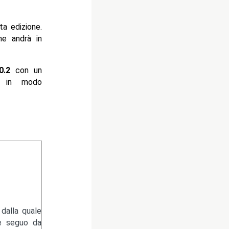
ta edizione.
he andrà in
00.2
con un
y in modo
dalla quale
he seguo da