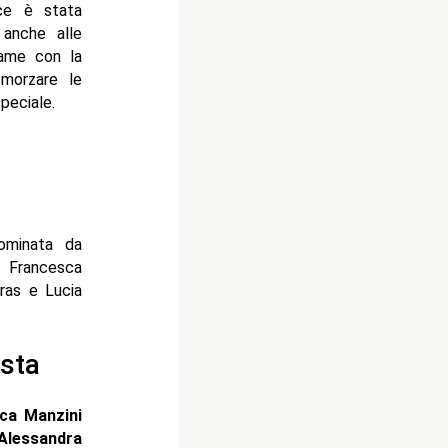
ice è stata
 anche alle
game con la
smorzare le
peciale.
nominata da
e Francesca
tras e Lucia
ista
ca Manzini
lessandra