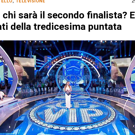
TELLO
,
TELEVISIONE
2
 chi sarà il secondo finalista? 
ti della tredicesima puntata