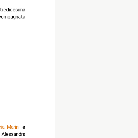
tredicesima
ccompagnata
ria Marini
e
a Alessandra