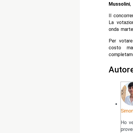
Mussolini
,
Il concorr
La votazio
onda marte
Per votar
costo ma
completame
Autor
Simon
Ho ve
prove