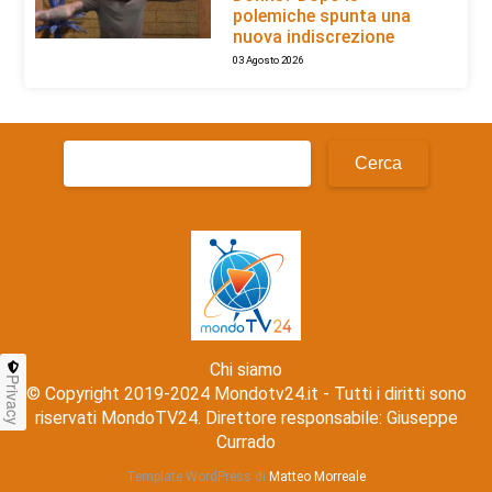
polemiche spunta una
nuova indiscrezione
03 Agosto 2026
Ricerca
per:
Chi siamo
Privacy
© Copyright 2019-2024 Mondotv24.it - Tutti i diritti sono
riservati MondoTV24. Direttore responsabile: Giuseppe
Currado
Template WordPress di
Matteo Morreale