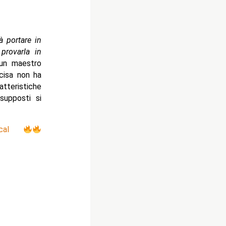
à portare in
provarla in
un maestro
ecisa non ha
tteristiche
supposti si
cal