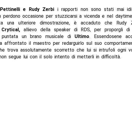
Pettinelli e Rudy Zerbi
i rapporti non sono stati mai idill
n perdono occasione per stuzzicarsi a vicenda e nel daytime
a una ulteriore dimostrazione, è accaduto che Rudy Z
o
Crytical,
allievo della speaker di RDS, per proporgli di
n puntata un brano musicale di
Ultimo
. Essendosene acc
ha affrontato il maestro per redarguirlo sul suo comportame
e trova assolutamente scorretto che lui si intrufoli ogni v
non segue lui con il solo intento di metterli in difficoltà.