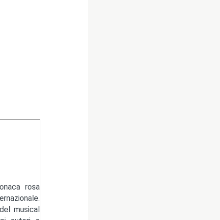
ronaca rosa
rnazionale.
del musical