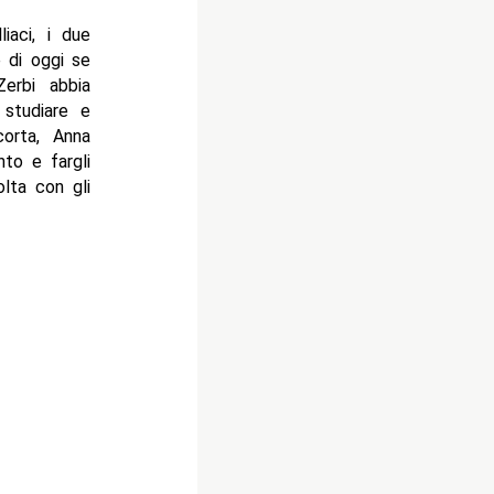
iaci, i due
 di oggi se
erbi abbia
 studiare e
orta, Anna
nto e fargli
olta con gli