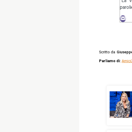
"La v
paroli
Scritto da
Giusepp
Parliamo di:
Amici