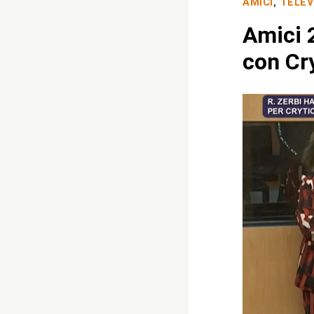
AMICI
,
TELEV
Amici 
con Cry