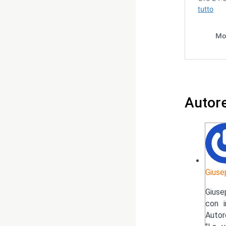
Autor
Giuse
Giuse
con i
Autor