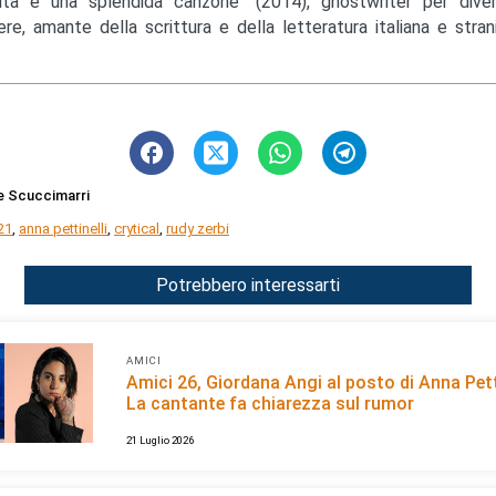
ita è una splendida canzone" (2014), ghostwriter per diver
ere, amante della scrittura e della letteratura italiana e strani
e Scuccimarri
21
,
anna pettinelli
,
crytical
,
rudy zerbi
Potrebbero interessarti
AMICI
Amici 26, Giordana Angi al posto di Anna Pett
La cantante fa chiarezza sul rumor
21 Luglio 2026