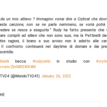
da un mio allievo ?
Immagino vorrai dire a Crytical che dovr
esta canzone, non se ne parla nemmeno, se vorrà potrà 
edere se riesce a eseguirla.
” Rudy ha fatto presente che 
re compiti ad allievi che non sono suoi, ma la Pettinelli d
tire ragioni, il brano a suo avviso non è adatto alle cara
vo. Il confronto continuerà nel daytime di domani e dai pre
cintille.
inelli
becca
#rudyzerbi
in studio con
#cryti
ter.com/ZbIMR2WX4M
TV24 (@MondoTV241)
January 26, 2022
CHE