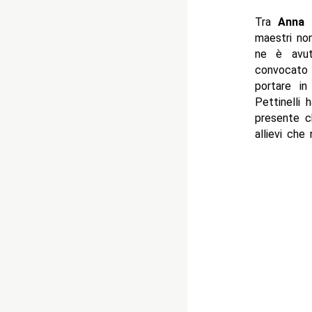
Tra
Anna 
maestri no
ne è avut
convocat
portare i
Pettinelli 
presente ch
allievi che 