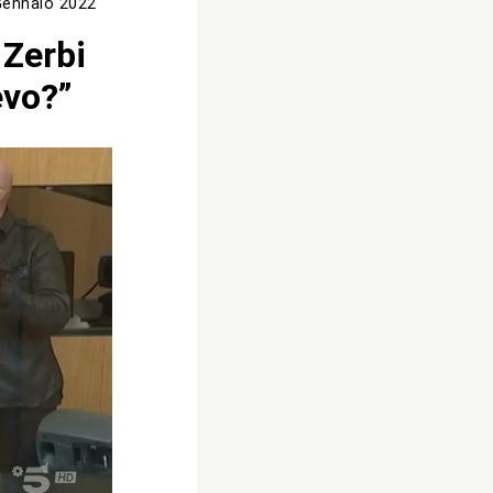
Gennaio 2022
 Zerbi
evo?”