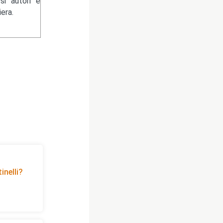
si autori e
era.
inelli?