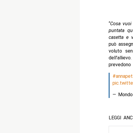
“
Cosa vuoi 
puntata qu
casetta e v
può assegna
voluto sen
dell’allie
prevedono s
#annapett
pic.twit
— Mondo
LEGGI AN