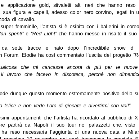
li e applicazione gold, stivaletti alti neri che hanno reso
a sua figura e capelli, adesso color nero corvino, legati in
 coda di cavallo.
uper femminile, l’artista si è esibita con i ballerini in coreo
fari spenti”
e
“Red Light”
che hanno messo in risalto il suo 
.
da sette tracce e nato dopo l’incredibile show di
 Forum, Elodie ha così commentato l’uscita del progetto
“R
qualcosa che mi caricasse ancora di più per le nuove
e il lavoro che facevo in discoteca, perché non dimenti
gode dunque questo momento estremamente positivo della sua
 felice e non vedo l’ora di giocare e divertirmi con voi!”.
ssimi appuntamenti che l’artista ha ricordato al pubblico di X
e partirà da Napoli il suo tour nei palazzetti che, visto 
o, ha reso necessaria l’aggiunta di una nuova data a Mila