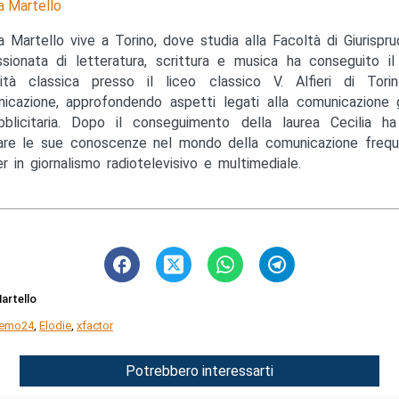
a Martello
ia Martello vive a Torino, dove studia alla Facoltà di Giurispru
sionata di letteratura, scrittura e musica ha conseguito il
ità classica presso il liceo classico V. Alfieri di Torino
icazione, approfondendo aspetti legati alla comunicazione gi
blicitaria. Dopo il conseguimento della laurea Cecilia ha
are le sue conoscenze nel mondo della comunicazione freq
r in giornalismo radiotelevisivo e multimediale.
Martello
remo24
,
Elodie
,
xfactor
Potrebbero interessarti