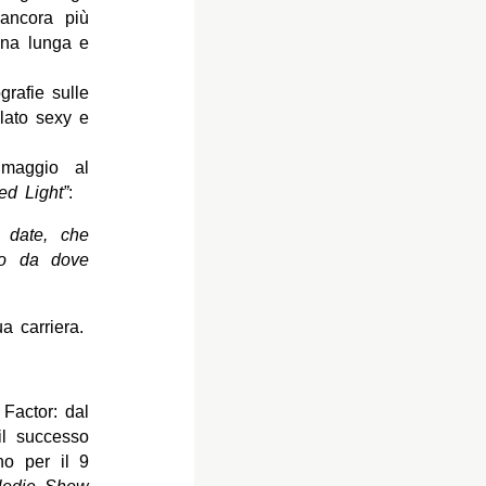
 ancora più
 una lunga e
grafie sulle
lato sexy e
 maggio al
ed Light”
:
 date, che
co da dove
 carriera.
 Factor: dal
il successo
no per il 9