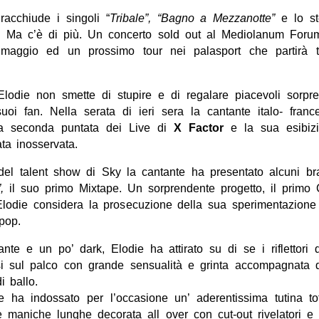
 racchiude i singoli “
Tribale”, “Bagno a Mezzanotte”
e lo st
.
Ma c’è di più. Un concerto sold out al Mediolanum Foru
 maggio ed un prossimo tour nei palasport che partirà t
lodie non smette di stupire e di regalare piacevoli sorpres
suoi fan.
Nella serata di ieri sera la cantante italo- franc
la seconda puntata dei Live di
X Factor
e la sua esibiz
ta inosservata.
del talent show di Sky la cantante ha presentato alcuni bran
,
il suo primo Mixtape. Un sorprendente progetto, il primo 
 Elodie considera la prosecuzione della sua sperimentazion
pop.
ante e un po’ dark, Elodie ha attirato su di se i riflettori 
 sul palco con grande sensualità e grinta accompagnata da
i ballo.
e ha indossato per l’occasione un’ aderentissima tutina to
e maniche lunghe decorata all over con cut-out rivelatori e d