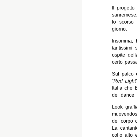
Il progetto
sanremese
lo scorso
giorno.
Insomma, E
tantissimi 
ospite del
certo passa
Sul palco 
“
Red Light”
Italia che
del dance 
Look graffi
muovendosi
del corpo d
La cantant
collo alto 