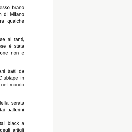
esso brano
m di Milano
ra qualche
e ai tanti,
ese è stata
ione non è
i tratti da
Clubtape in
e nel mondo
della serata
i ballerini
tal black a
egli artigli