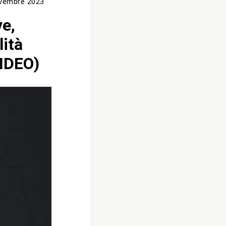
vembre 2023
ve,
lità
VIDEO)