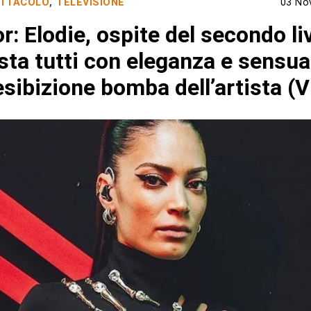
TTACOLO
,
TELEVISIONE
03 No
r: Elodie, ospite del secondo li
ta tutti con eleganza e sensua
esibizione bomba dell’artista (