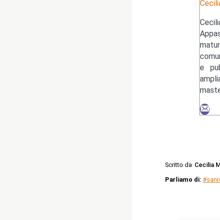
Cecili
Cecil
Appas
matur
comun
e pub
ampli
maste
Scritto da
Cecilia 
Parliamo di:
#san