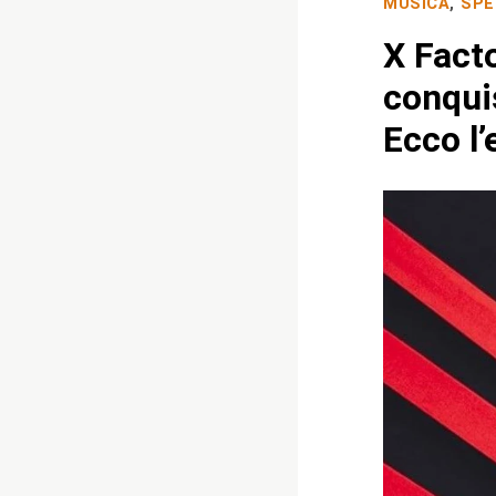
MUSICA
,
SPE
X Facto
conquis
Ecco l’