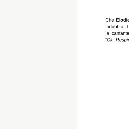
Che
Elodi
indubbio. 
la cantant
“
Ok. Respir