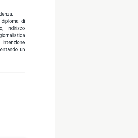
denza.
 diploma di
, indirizzo
ornalistica
 intenzione
uentando un