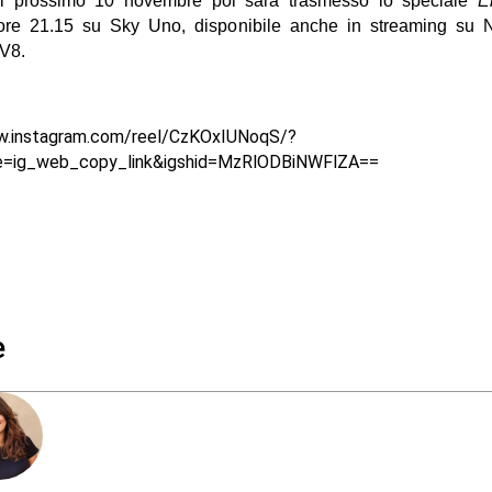
il prossimo 10 novembre poi sarà trasmesso lo speciale
E
ore 21.15 su Sky Uno, disponibile anche in streaming su
V8.
w.instagram.com/reel/CzKOxIUNoqS/?
e=ig_web_copy_link&igshid=MzRlODBiNWFlZA==
e