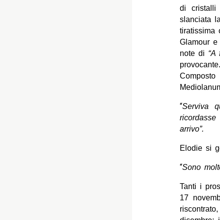
di cristal
slanciata l
tiratissima
Glamour e s
note di
“A 
provocante
Composto 
Mediolanum
“
Serviva 
ricordass
arrivo”.
Elodie si 
“
Sono molto
Tanti i pro
17 novembr
riscontrat