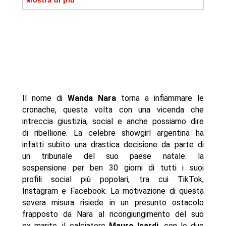
Mostra di più
Fans
- “Ciao, Sono BADBITCH!”: Wanda Nara incendia
Only Fans e manda in tilt la piattaforma
- Il sito va in tilt dopo poche ore
- La reazione degli utenti sui social
- Autore
Il nome di
Wanda Nara
torna a infiammare le
cronache, questa volta con una vicenda che
intreccia giustizia, social e anche possiamo dire
di ribellione. La celebre showgirl argentina ha
infatti subito una drastica decisione da parte di
un tribunale del suo paese natale: la
sospensione per ben 30 giorni di tutti i suoi
profili social più popolari, tra cui TikTok,
Instagram e Facebook. La motivazione di questa
severa misura risiede in un presunto ostacolo
frapposto da Nara al ricongiungimento del suo
ex marito, il calciatore
Mauro Icardi
, con le due