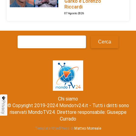
Garko e Lorenzo
Riccardi
07 Agosto 2026
Ricerca
per:
Chi siamo
Privacy
© Copyright 2019-2024 Mondotv24.it - Tutti i diritti sono
riservati MondoTV24. Direttore responsabile: Giuseppe
Currado
Template WordPress di
Matteo Morreale