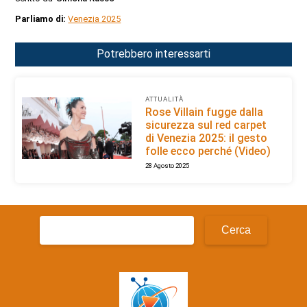
Parliamo di:
Venezia 2025
Potrebbero interessarti
ATTUALITÀ
Rose Villain fugge dalla
sicurezza sul red carpet
di Venezia 2025: il gesto
folle ecco perché (Video)
28 Agosto 2025
Ricerca
per: