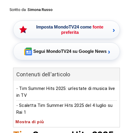
Scritto da
Simona Russo
Imposta MondoTV24 come
fonte
›
preferita
›
Segui MondoTV24 su Google News
Contenuti dell'articolo
- Tim Summer Hits 2025: un’estate di musica live
in TV
- Scaletta Tim Summer Hits 2025 del 4 luglio su
Rai 1
Mostra di più
- Una serata di hit estive su Rai 1
-- Dove vedere Tim Summer Hits 2025