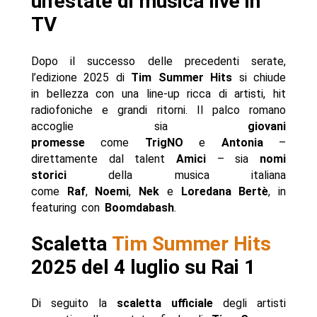
un’estate di musica live in
TV
Dopo il successo delle precedenti serate,
l’edizione 2025 di
Tim Summer Hits
si chiude
in bellezza con una line-up ricca di artisti, hit
radiofoniche e grandi ritorni. Il palco romano
accoglie sia
giovani
promesse
come
TrigNO
e
Antonia
–
direttamente dal talent
Amici
– sia
nomi
storici
della musica italiana
come
Raf
,
Noemi
,
Nek
e
Loredana Bertè
, in
featuring con
Boomdabash
.
Scaletta
Tim Summer Hits
2025 del 4 luglio su Rai 1
Di seguito la
scaletta ufficiale
degli artisti