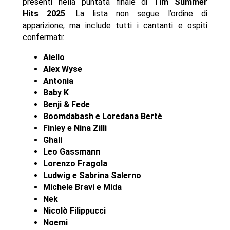
presenti nella puntata finale di
Tim Summer
Hits 2025
. La lista non segue l’ordine di
apparizione, ma include tutti i cantanti e ospiti
confermati:
Aiello
Alex Wyse
Antonia
Baby K
Benji & Fede
Boomdabash e Loredana Bertè
Finley e Nina Zilli
Ghali
Leo Gassmann
Lorenzo Fragola
Ludwig e Sabrina Salerno
Michele Bravi e Mida
Nek
Nicolò Filippucci
Noemi