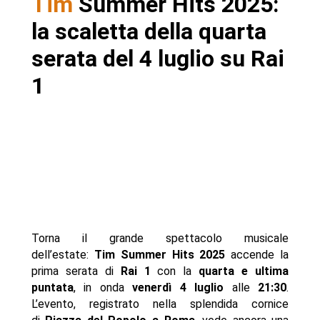
Tim
Summer Hits 2025:
- Autore
la scaletta della quarta
serata del 4 luglio su Rai
1
Torna il grande spettacolo musicale
dell’estate:
Tim Summer Hits 2025
accende la
prima serata di
Rai 1
con la
quarta e ultima
puntata
, in onda
venerdì 4 luglio
alle
21:30
.
L’evento, registrato nella splendida cornice