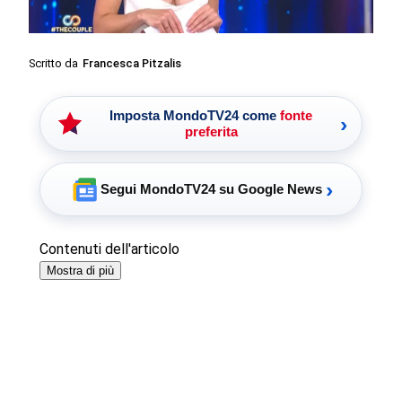
Scritto da
Francesca Pitzalis
Imposta MondoTV24 come
fonte
›
preferita
›
Segui MondoTV24 su Google News
Contenuti dell'articolo
Mostra di più