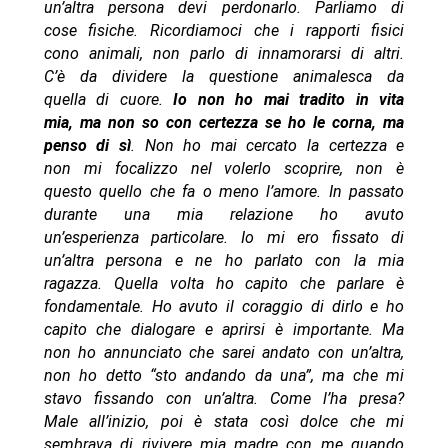
un’altra persona devi perdonarlo. Parliamo di
cose fisiche. Ricordiamoci che i rapporti fisici
cono animali, non parlo di innamorarsi di altri.
C’è da dividere la questione animalesca da
quella di cuore.
Io non ho mai tradito in vita
mia, ma non so con certezza se ho le corna, ma
penso di sì
. Non ho mai cercato la certezza e
non mi focalizzo nel volerlo scoprire, non è
questo quello che fa o meno l’amore. In passato
durante una mia relazione ho avuto
un’esperienza particolare. Io mi ero fissato di
un’altra persona e ne ho parlato con la mia
ragazza. Quella volta ho capito che parlare è
fondamentale. Ho avuto il coraggio di dirlo e ho
capito che dialogare e aprirsi è importante. Ma
non ho annunciato che sarei andato con un’altra,
non ho detto “sto andando da una”, ma che mi
stavo fissando con un’altra. Come l’ha presa?
Male all’inizio, poi è stata così dolce che mi
sembrava di rivivere mia madre con me quando