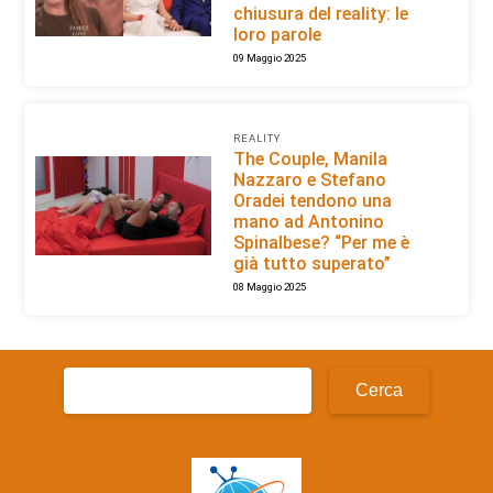
chiusura del reality: le
loro parole
09 Maggio 2025
REALITY
The Couple, Manila
Nazzaro e Stefano
Oradei tendono una
mano ad Antonino
Spinalbese? “Per me è
già tutto superato”
08 Maggio 2025
Ricerca
per: