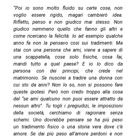
“Poi io sono molto fluido su certe cose, non
voglio essere rigido, magari cambierò idea.
Rifletto, penso e non giudico mai stesso. Non
giudico nemmeno quello che fanno gli altri e
come ricercano la felicità. Io ad esempio qualche
anno fa non la pensavo così sui tradimenti. Ma
stai con una persona che ami, viene a sapere di
una scappatella, cose solo fisiche, cosa fai,
mandi tutto a quel paese? E io lo dico da
persona con dei principi, che crede nel
matrimonio. Se riuscirei a tradire una donna con
cui sto da anni? Non lo so, non si possono fare
queste ipotesi. Però non credo troppo alla cosa
del “se ami qualcuno non puoi essere attratto da
nessun altro”. Tu togli i pregiudizi, le imposizioni
della società, cerchiamo di ragionare senza
schemi. Uno dovrebbe pensare se ha più peso
un tradimento fisico o una storia vera dove c’è
amore. Se dai più peso all’amore perdoni e non