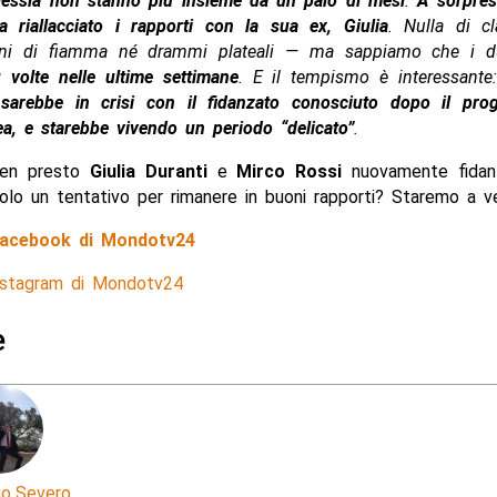
lessia non stanno più insieme da un paio di mesi
.
A sorpres
a riallacciato i rapporti con la sua ex, Giulia
. Nulla di 
orni di fiamma né drammi plateali — ma sappiamo che i d
iù volte nelle ultime settimane
. E il tempismo è interessant
 sarebbe in crisi con il fidanzato conosciuto dopo il pr
a, e starebbe vivendo un periodo “delicato”
.
en presto
Giulia Duranti
e
Mirco Rossi
nuovamente fidan
olo un tentativo per rimanere in buoni rapporti? Staremo a v
 Facebook di Mondotv24
Instagram di Mondotv24
e
io Severo