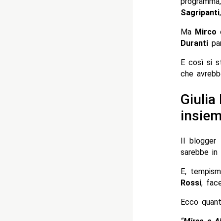
programma
Sagripanti
Ma
Mirco
Duranti
par
E così si s
che avrebbe
Giulia
insiem
Il blogger
sarebbe in 
E, tempism
Rossi
, fac
Ecco quant