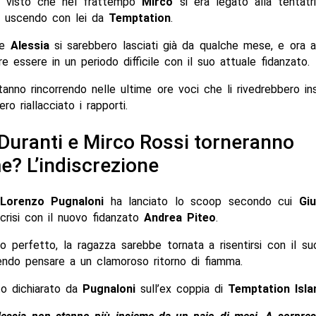
, visto che nel frattempo
Mirco
si era legato alla tentat
, uscendo con lei da
Temptation
.
e
Alessia
si sarebbero lasciati già da qualche mese, e ora
e essere in un periodo difficile con il suo attuale fidanzato.
tanno rincorrendo nelle ultime ore voci che li rivedrebbero in
ro riallacciato i rapporti.
 Duranti e Mirco Rossi torneranno
e? L’indiscrezione
Lorenzo Pugnaloni
ha lanciato lo scoop secondo cui
Giu
crisi con il nuovo fidanzato
Andrea Piteo
.
o perfetto, la ragazza sarebbe tornata a risentirsi con il 
endo pensare a un clamoroso ritorno di fiamma.
o dichiarato da
Pugnaloni
sull’ex coppia di
Temptation Isla