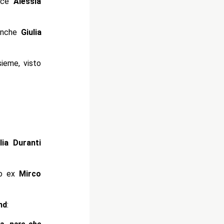
rice
Alessia
 anche
Giulia
sieme, visto
lia Duranti
suo ex
Mirco
nd
: