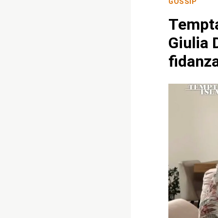
GOSSIP
Temptat
Giulia 
fidanza