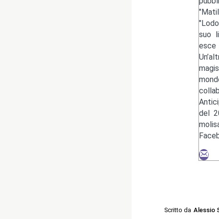
pubbl
"Mati
"Lodo
suo l
esce 
Un’al
magis
mondo
colla
Antic
del 2
moli
Faceb
Scritto da
Alessio 