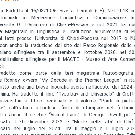
a Barletta il 16/08/1996, vive a Termoli (CB). Nel 2018 si
Triennale in Mediazione Linguistica e Comunicazione Int
niversità G. D'Annunzio di Chieti-Pescara e nel 2021 ha co
a Magistrale in Linguistica e Traduzione all'Università di P
ini fatti presso l’Università di Chieti-Pescara nel 2017 e l’U
 con anche la traduzione del sito del Parco Regionale delle 
italiano all’inglese tra il settembre e l’ottobre 2020, nel 2
 dall’italiano all’inglese per il MACTE - Museo di Arte Conte
li.
adotto come parte della tesi magistrale l’autobiografia
 Rooney, ovvero “My Decade in the Premier League” in itali
ritto anche una breve biografia uscita nell'agosto del 2024
shing. Ha tradotto il libro “Typology and Universals” di Croft
universitari a titolo personale e il volume “Ponti in pietra
e” dall’italiano all’inglese, finito di stampare nel febbra
tto anche il celebre “Animal Farm” di George Orwell per V
icato il 20 dicembre 2022 e "Morte nella vita" di Olaf 
icato nel luglio del 2024. Tra il maggio e il luglio 20