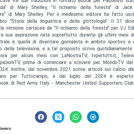
icate tre sue traduzioni in formato ebook per Passerino Edit
lda" di Mary Shelley, "Il richiamo della foresta" di Ja
re" di Mary Shelley. Per il medesimo editore ha fatto usci
ibro "Storia della linguistica e della glottologia". Il 31 di
la versione cartacea de "Il richiamo della foresta" per VJ Ediz
tra sua aspirazione nata soprattutto durante gli ultimi mesi 
trale è quella di diventare giornalista in ambito sportivo e 
 della televisione, e a tal proposito scrive quotidianamente
bora per alcuni mesi con LaNostraTV, tvpertutti.it, Telev
ipazioniTV, prima di cominciare a scrivere per MondoTV da
024. Inoltre, dal novembre 2021 scrive articoli sul calcio dil
sano per Tuttocampo, e dal luglio del 2024 è esperto
ook di Red Army Italy - Manchester United Supporters Club I
Severo