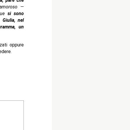
a, pare che
clamoroso —
ue
si sono
e:
Giulia, nel
ogramma, un
zati oppure
edere.