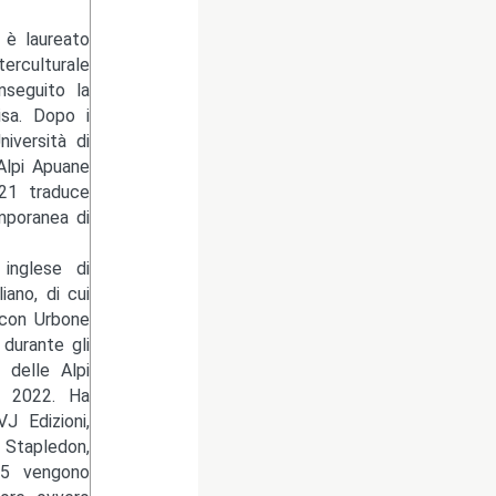
 è laureato
erculturale
nseguito la
isa. Dopo i
niversità di
Alpi Apuane
021 traduce
mporanea di
 inglese di
ano, di cui
 con Urbone
 durante gli
 delle Alpi
io 2022. Ha
J Edizioni,
Stapledon,
25 vengono