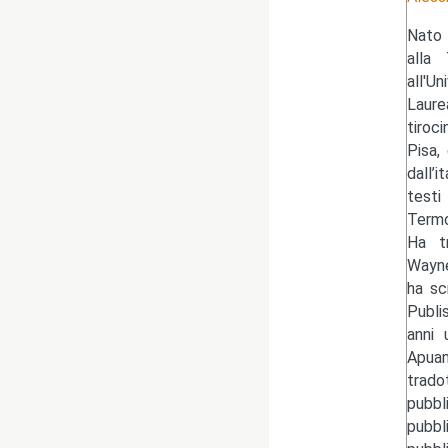
Nato 
alla 
all'U
Laure
tiroc
Pisa,
dall’
testi
Termo
Ha tr
Wayne
ha sc
Publi
anni 
Apuan
trado
pubbl
pubbl