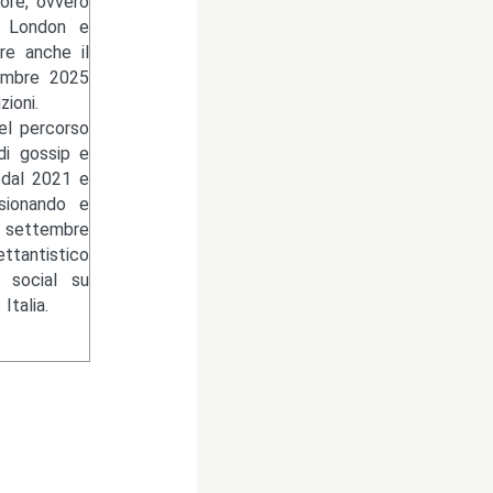
ore, ovvero
ck London e
re anche il
cembre 2025
ioni.
del percorso
di gossip e
 dal 2021 e
isionando e
l settembre
ettantistico
 social su
talia.