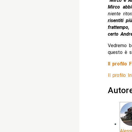
“
Mirco e A
Mirco abbi
niente rit
risentiti p
frattempo,
certo Andre
Vedremo b
questo è s
Il profilo
Il profilo 
Autor
Aless