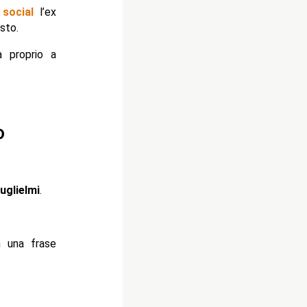
 social
l’ex
sto.
a proprio a
o
uglielmi
.
m una frase