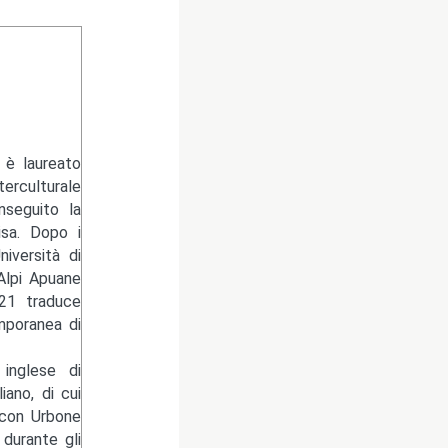
 è laureato
erculturale
nseguito la
isa. Dopo i
niversità di
Alpi Apuane
021 traduce
mporanea di
 inglese di
ano, di cui
 con Urbone
 durante gli