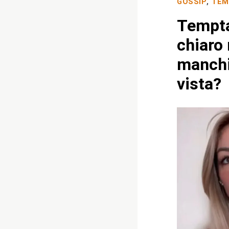
GOSSIP
,
TEM
Tempta
chiaro
manchi
vista?