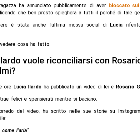
a ragazza ha annunciato pubblicamente di aver
bloccato sui
dicendo che ben presto spiegherà a tutti il perché di tale ge
dere è stata anche l’ultima mossa social di
Lucia
riferit
vedere cosa ha fatto.
Ilardo vuole riconciliarsi con Rosari
lmi?
e ore
Lucia Ilardo
ha pubblicato un video di lei e
Rosario G
itrae felici e spensierati mentre si baciano.
orredo del video, ha scritto nelle sue storie su Instagra
le:
 come l’aria
“.