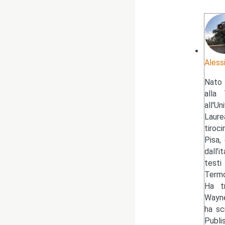
Aless
Nato 
alla 
all'U
Laure
tiroc
Pisa,
dall’
testi
Termo
Ha tr
Wayne
ha sc
Publi