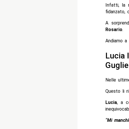
Infatti, l
fidanzato, 
A sorpren
Rosario
.
Andiamo a 
Lucia 
Guglie
Nelle ultim
Questo li r
Lucia
, a c
inequivocabi
“
Mi manchi