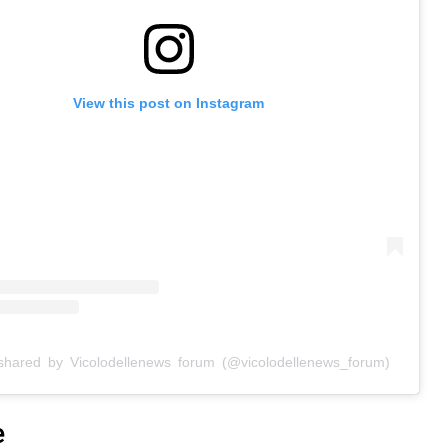
View this post on Instagram
shared by Vicolodellenews forum (@vicolodellenews_forum)
e