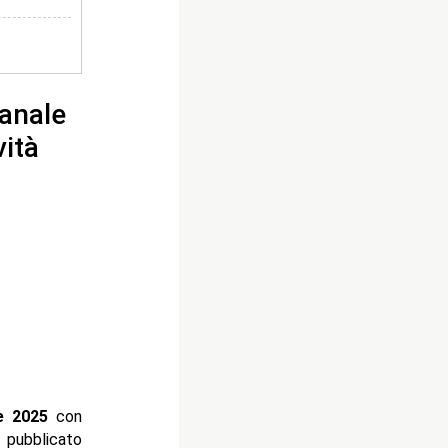
anale
vità
e 2025
con
o pubblicato