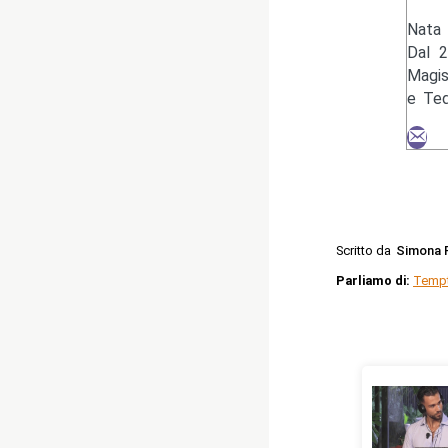
Nata 
Dal 2
Magis
e Ted
Scritto da
Simona 
Parliamo di:
Tempt