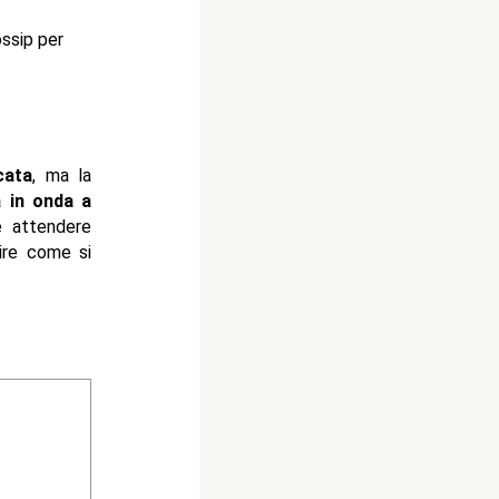
ossip per
cata
, ma la
à in onda a
e attendere
rire come si