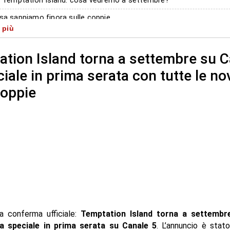
le Temptation Island: cosa vedremo a settembre?
sa sappiamo finora sulle coppie
 più
andrà in onda la puntata speciale?
tion Island torna a settembre su C
ciale in prima serata con tutte le no
coppie
la conferma ufficiale:
Temptation Island torna a settembr
a speciale in prima serata su Canale 5
. L’annuncio è stat