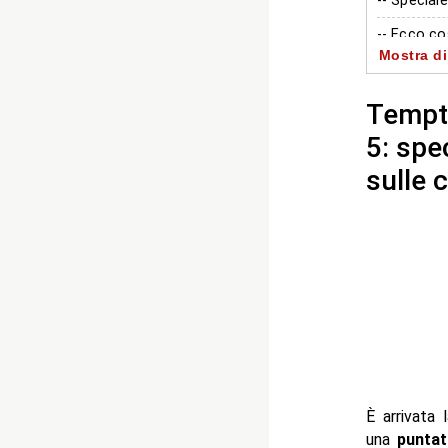
-- Specia
-- Ecco co
Mostra di
-- Quando 
- Autore
Tempta
5: spe
sulle 
È arrivata 
una
puntat