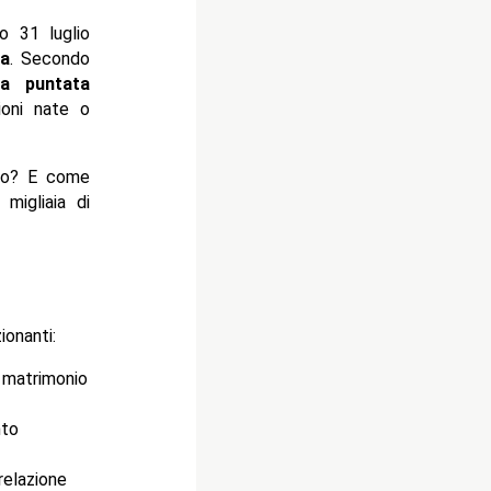
o 31 luglio
ma
. Secondo
ma puntata
zioni nate o
nio? E come
migliaia di
onanti:
 matrimonio
nto
relazione