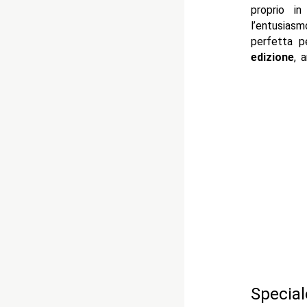
proprio in
l’entusiasm
perfetta p
edizione
, 
Special