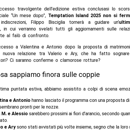
ccesso travolgente dell’edizione estiva conclusasi lo scors
ciale “Un mese dopo”,
Temptation Island 2025 non si fer
indiscrezioni, Filippo Bisciglia tornerà a guidare un’
ulti
, in cui verranno svelati tutti gli aggiornamenti sulle rela
te al falò di confronto.
cesso a Valentina e Antonio dopo la proposta di matrimo
 nuova relazione tra Valerio e Ary, che ha fatto sognare 
tori? Ci saranno conferme o clamorose rotture?
sa sappiamo finora sulle coppie
ltima puntata estiva, abbiamo assistito a colpi di scena emozi
tina e Antonio
hanno lasciato il programma con una proposta di
sembrano pronti per le nozze.
 M. e Alessio
sarebbero prossimi ai fiori d’arancio, secondo qua
ato.
io e Ary
sono stati avvistati più volte insieme, segno che la loro 