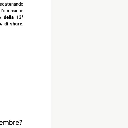
 scatenando
 l’occasione
 della 13ª
0% di share
.
tembre?