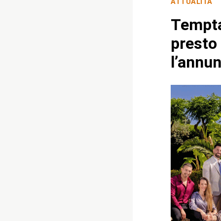
ATTUALITÀ
Tempta
presto 
l’annu