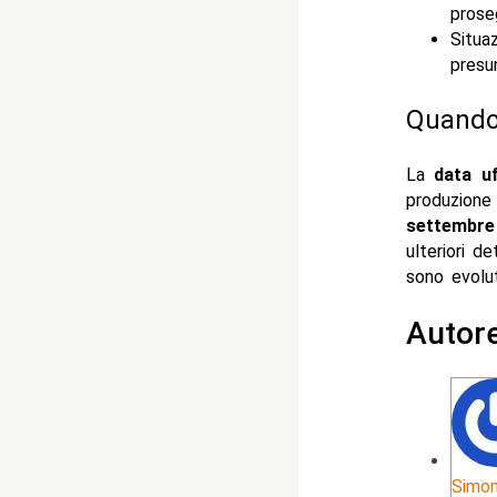
prose
Situa
presun
Quando 
La
data u
produzione
settembre
ulteriori d
sono evolut
Autor
Simon