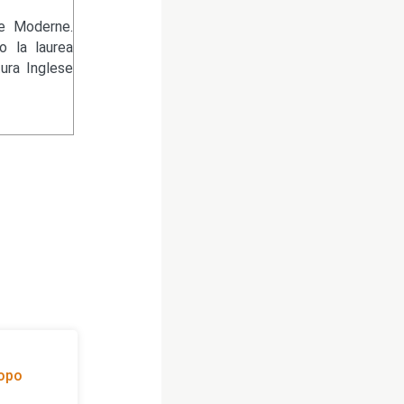
re Moderne.
 la laurea
tura Inglese
dopo