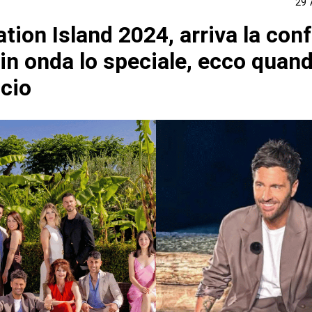
29 
tion Island 2024, arriva la con
in onda lo speciale, ecco quan
ncio