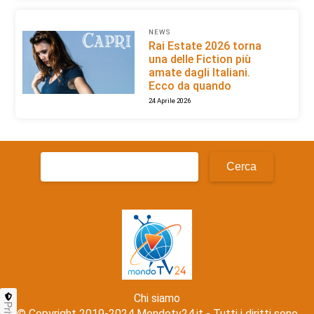
NEWS
Rai Estate 2026 torna
una delle Fiction più
amate dagli Italiani.
Ecco da quando
24 Aprile 2026
Ricerca
per:
Chi siamo
© Copyright 2019-2024 Mondotv24.it - Tutti i diritti sono