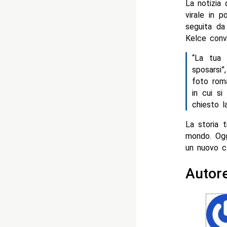
La notizia 
virale in 
seguita da
Kelce conv
“La tua 
sposarsi”
foto roma
in cui si
chiesto l
La storia t
mondo. Ogg
un nuovo ca
Autor