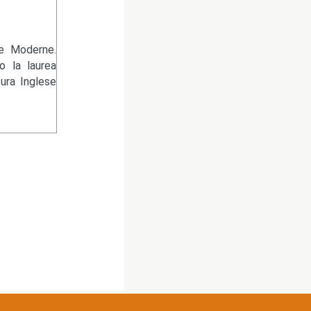
re Moderne.
 la laurea
tura Inglese