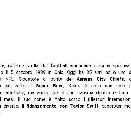
ce
, celebre stella del football americano e icona sportiva 
ato il 5 ottobre 1989 in Ohio. Oggi ha 35 anni ed è uno de
la NFL. Giocatore di punta dei
Kansas City Chiefs
, 
to più volte il
Super Bowl
, Kelce è noto non solo p
e atletiche, ma anche per il suo carisma dentro e fuori
mi mesi, il suo nome è finito sotto i riflettori internazion
n diversa:
il fidanzamento con Taylor Swift
, superstar mo
.