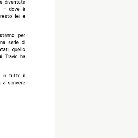
 diventata
am – dove è
resto lei e
 stanno per
na serie di
ati, quello
i Travis ha
 in tutto il
a a scrivere