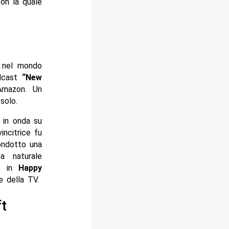
con la quale
e nel mondo
odcast
“New
Amazon. Un
solo.
 in onda su
incitrice fu
ondotto una
a naturale
he in
Happy
 della TV.
t