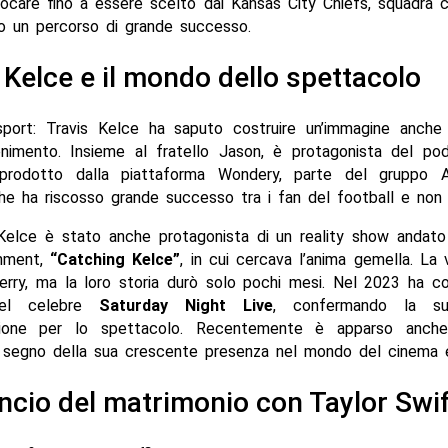
iocare fino a essere scelto dai Kansas City Chiefs, squadra 
to un percorso di grande successo.
 Kelce e il mondo dello spettacolo
port: Travis Kelce ha saputo costruire un’immagine anch
ttenimento. Insieme al fratello Jason, è protagonista del p
 prodotto dalla piattaforma Wondery, parte del gruppo 
he ha riscosso grande successo tra i fan del football e non 
Kelce è stato anche protagonista di un reality show andato
inment,
“Catching Kelce”
, in cui cercava l’anima gemella. La v
rry, ma la loro storia durò solo pochi mesi. Nel 2023 ha c
del celebre
Saturday Night Live
, confermando la su
izione per lo spettacolo. Recentemente è apparso anc
, segno della sua crescente presenza nel mondo del cinema e
ncio del matrimonio con Taylor Swif