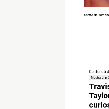
Scritto da
Simon
Contenuti de
Mostra di pi
Travis
Taylor
curio