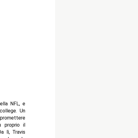
ella NFL, e
college. Un
mpromettere
 proprio il
a lì, Travis