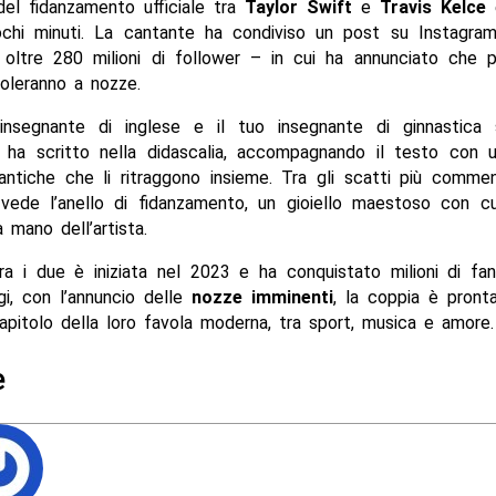
del fidanzamento ufficiale tra
Taylor Swift
e
Travis Kelce
è
pochi minuti. La cantante ha condiviso un post su Instagr
 oltre 280 milioni di follower – in cui ha annunciato che p
oleranno a nozze.
insegnante di inglese e il tuo insegnante di ginnastica
, ha scritto nella didascalia, accompagnando il testo con u
ntiche che li ritraggono insieme. Tra gli scatti più comment
 vede l’anello di fidanzamento, un gioiello maestoso con cu
a mano dell’artista.
ra i due è iniziata nel 2023 e ha conquistato milioni di fan
i, con l’annuncio delle
nozze imminenti
, la coppia è pront
pitolo della loro favola moderna, tra sport, musica e amore.
e