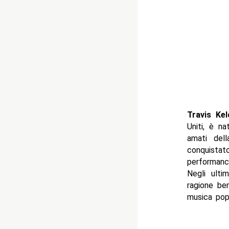
Travis Kel
Uniti, è n
amati del
conquista
performanc
Negli ulti
ragione be
musica pop