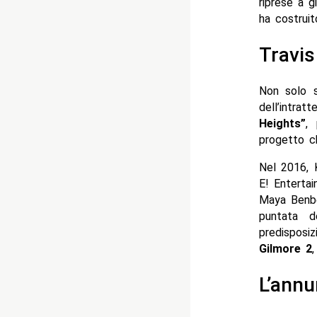
riprese a g
ha costrui
Travis
Non solo s
dell’intra
Heights”
,
progetto c
Nel 2016, 
E! Enterta
Maya Benbe
puntata 
predispos
Gilmore 2
L’annu