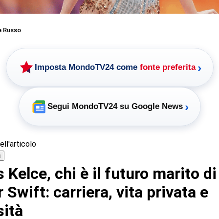
a Russo
›
Imposta MondoTV24 come
fonte preferita
›
Segui MondoTV24 su Google News
ll'articolo
ù
 Kelce, chi è il futuro marito di
 Swift: carriera, vita privata e
sità