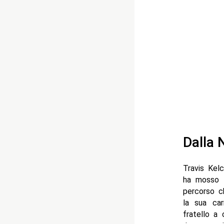
Dalla 
Travis Kel
ha mosso i
percorso c
la sua car
fratello a 