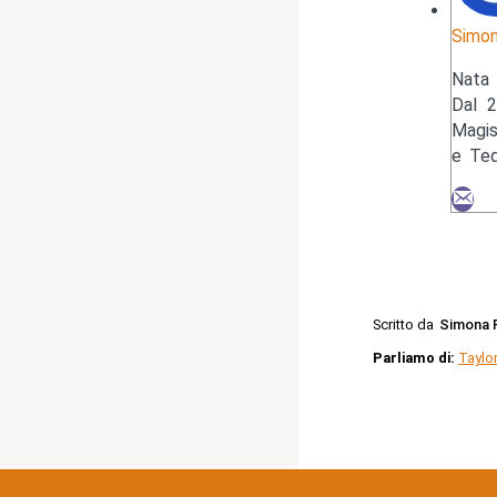
Simon
Nata 
Dal 2
Magis
e Ted
Scritto da
Simona 
Parliamo di:
Taylor