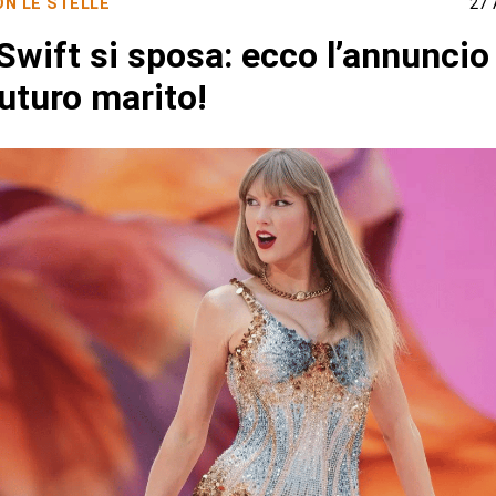
N LE STELLE
27 
Swift si sposa: ecco l’annuncio 
futuro marito!