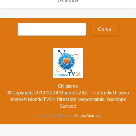
07 Giugno 2025
Ricerca
per:
Chi siamo
© Copyright 2019-2024 Mondotv24.it - Tutti i diritti sono
riservati MondoTV24. Direttore responsabile: Giuseppe
Currado
Template WordPress di
Matteo Morreale