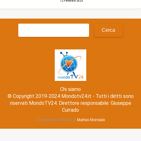
12 Febbraio 2025
Ricerca
per:
Chi siamo
© Copyright 2019-2024 Mondotv24.it - Tutti i diritti sono
riservati MondoTV24. Direttore responsabile: Giuseppe
Currado
Template WordPress di
Matteo Morreale