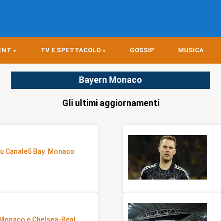
ENT
TV E SPETTACOLO
GOSSIP
MUSICA
Bayern Monaco
Gli ultimi aggiornamenti
su Canale5 Bay. Monaco
. Monaco e Chelsea-Real