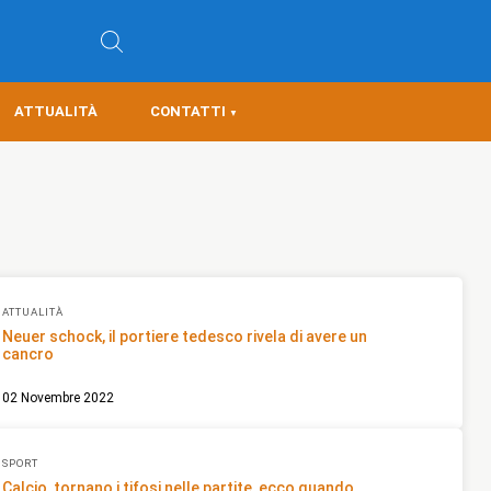
ATTUALITÀ
CONTATTI
ATTUALITÀ
Neuer schock, il portiere tedesco rivela di avere un
cancro
02 Novembre 2022
SPORT
Calcio, tornano i tifosi nelle partite, ecco quando…