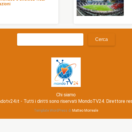
azioni
Ricerca
per:
Chi siamo
v24.it - Tutti i diritti sono riservati MondoTV24. Direttore r
Template WordPress di
Matteo Morreale