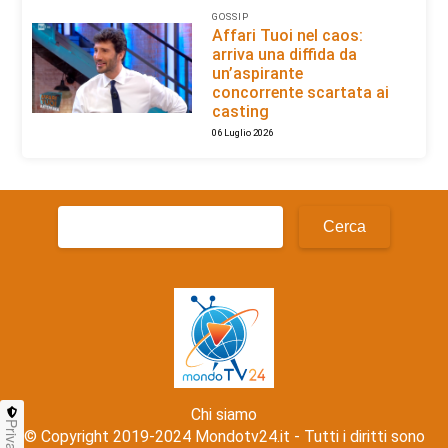
GOSSIP
Affari Tuoi nel caos:
arriva una diffida da
un’aspirante
concorrente scartata ai
casting
06 Luglio 2026
Ricerca
per:
Chi siamo
Privacy
© Copyright 2019-2024 Mondotv24.it - Tutti i diritti sono