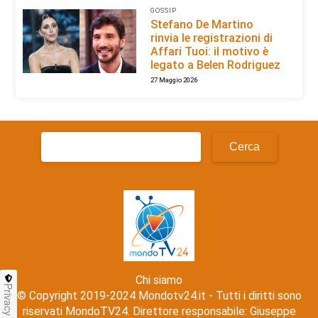
GOSSIP
Stefano De Martino
rinvia le registrazioni di
Affari Tuoi: il motivo è
legato a Belen Rodriguez
27 Maggio 2026
Ricerca
per:
Chi siamo
Privacy
© Copyright 2019-2024 Mondotv24.it - Tutti i diritti sono
riservati MondoTV24. Direttore responsabile: Giuseppe