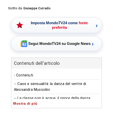
Scritto da
Giuseppe Currado
Imposta MondoTV24 come
fonte
›
preferita
›
Segui MondoTV24 su Google News
Contenuti dell'articolo
- Contenuti
-- Caos e sensualità: la danza del ventre di
Alessandra Mussolini
-- La classe non è acqua: il rigore della danza
Mostra di più
classica
-- Dalla discoteca agli anni Venti: l’ultimo atto