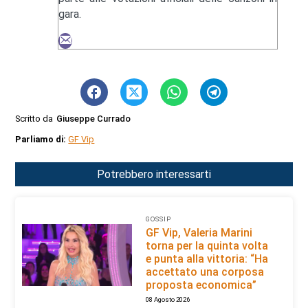
gara.
Scritto da
Giuseppe Currado
Parliamo di:
GF Vip
Potrebbero interessarti
GOSSIP
GF Vip, Valeria Marini
torna per la quinta volta
e punta alla vittoria: “Ha
accettato una corposa
proposta economica”
08 Agosto 2026