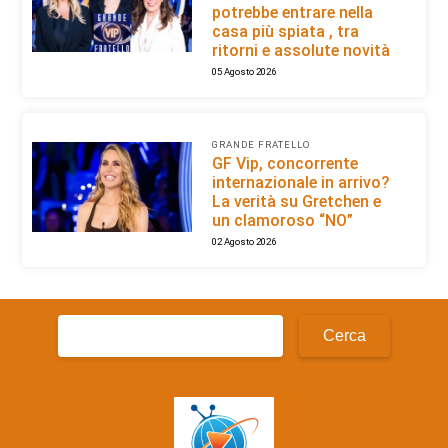
potrebbe entrare nella
casa più spiata , tra
ritorni e assolute novità
05 Agosto 2026
GRANDE FRATELLO
GF Vip, concorrente
internazionale in arrivo?
La verità su Gretchen e
un clamoroso “NO”
02 Agosto 2026
Ricerca
per: