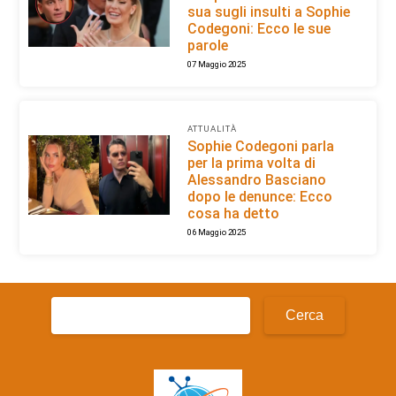
sua sugli insulti a Sophie
Codegoni: Ecco le sue
parole
07 Maggio 2025
ATTUALITÀ
Sophie Codegoni parla
per la prima volta di
Alessandro Basciano
dopo le denunce: Ecco
cosa ha detto
06 Maggio 2025
Ricerca
per: