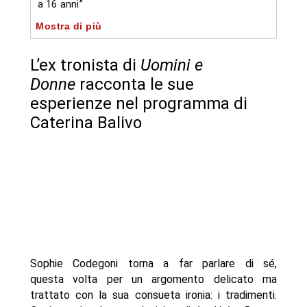
a 16 anni”
Mostra di più
-- “Tradire una donna incinta è imperdonabile”
-- “Scopro tutto: ho un’anima da investigatrice”,
L’ex tronista di
Uomini e
Sophie Codegoni
Donne
racconta le sue
-- La fine della storia con Alessandro Basciano
esperienze nel programma di
- Autore
Caterina Balivo
Sophie Codegoni torna a far parlare di sé,
questa volta per un argomento delicato ma
trattato con la sua consueta ironia: i tradimenti.