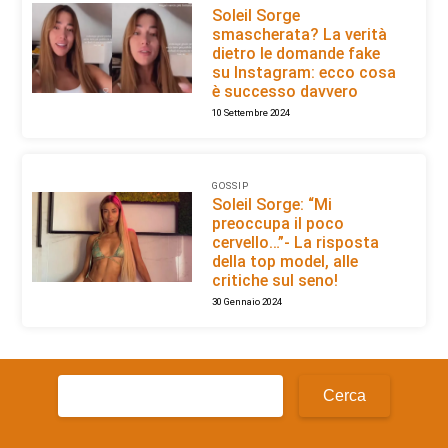
Soleil Sorge
smascherata? La verità
dietro le domande fake
su Instagram: ecco cosa
è successo davvero
10 Settembre 2024
GOSSIP
Soleil Sorge: “Mi
preoccupa il poco
cervello…”- La risposta
della top model, alle
critiche sul seno!
30 Gennaio 2024
Ricerca
per: